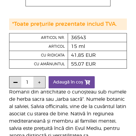
*Toate prețurile prezentate includ TVA.
36543
ARTICOL NR.
15 ml
ARTICOL
41,85 EUR
CU RIDICATA
55,07 EUR
CU AMĂNUNTUL
Adaugă în coș
Romanii din antichitate o cunoșteau sub numele
de herba sacra sau „iarba sacră”. Numele botanic
al salviei, Salvia officinalis, vine de la cuvântul latin
asociat cu starea de bine. Nativă în regiunea
mediteraneană și membru al familiei mentei,
salvia este prețuită încă din Evul Mediu, pentru
aroma distinctă și versatilitatea sa.