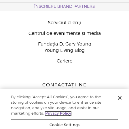
ÎNSCRIERE BRAND PARTNERS
Serviciul clienți
Centrul de evenimente și media
Fundația D. Gary Young
Young Living Blog
Cariere
CONTACTAȚI-NE
Young Living Europe B.V.
By clicking “Accept All Cookies”, you agree to the
Peizerweg 97
storing of cookies on your device to enhance site
9727 AJ Groningen
navigation, analyze site usage, and assist in our
Netherlands
marketing efforts.
Privacy Policy
Înscriere Brand Partners
0800 890113
Cookie Settings