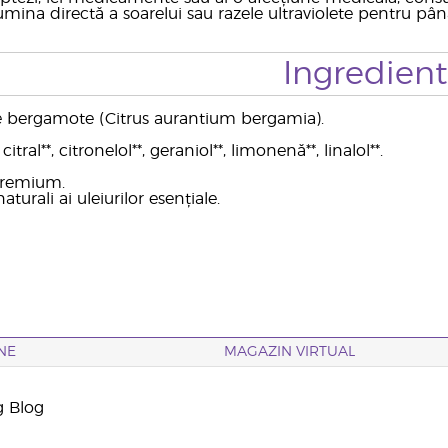
umina directă a soarelui sau razele ultraviolete pentru pâ
Ingredien
de bergamote (Citrus aurantium bergamia).
itral**, citronelol**, geraniol**, limonenă**, linalol**.
 premium.
aturali ai uleiurilor esențiale.
NE
MAGAZIN VIRTUAL
g Blog