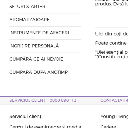
produs. Evită l
SETURI STARTER
AROMATIZATOARE
INSTRUMENTE DE AFACERI
Ulei din coji 
Poate conține: c
ÎNGRIJIRE PERSONALĂ
*Ulei esențial
**Constituenți n
CUMPĂRĂ CE AI NEVOIE
CUMPĂRĂ DUPĂ ANOTIMP
SERVICIUL CLIENȚI : 0800 890113
CONTACTAȚI-
Serviciul clienți
Young Livin
Centrul de evenimente și media
Cariere