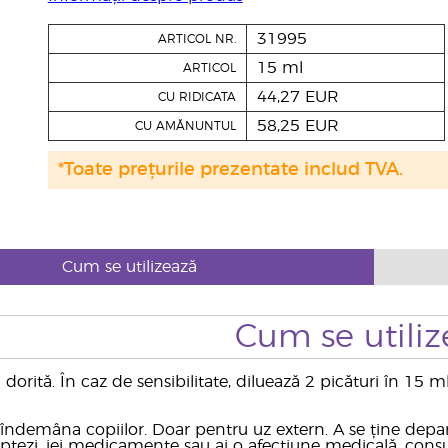
31995
ARTICOL NR.
15 ml
ARTICOL
44,27 EUR
CU RIDICATA
58,25 EUR
CU AMĂNUNTUL
*Toate prețurile prezentate includ TVA.
Cum se utilizează
Cum se utiliz
 dorită. În caz de sensibilitate, diluează 2 picături în 1
a îndemâna copiilor. Doar pentru uz extern. A se ține de
ăptezi, iei medicamente sau ai o afecțiune medicală, consu