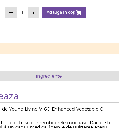
Adaugă în coș
Ingrediente
ează
5 ml de Young Living V-6® Enhanced Vegetable Oil
parte de ochi și de membranele mucoase. Dacă ești
ltă un cadru medical înainte de utilizarea acestui