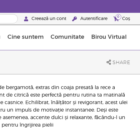
0
Creează un cont
Autentificare
Coș
u
Cine suntem
Comunitate
Birou Virtual
 nutrienți
limentelor alimentare Young Living
ile esențiale
Avansări la niveluri ierarhice superioare
Evenimente de recunoaștere
Avantajele unui Brand Partner Young Living
SHARE
de bergamotă, extras din coaja presată la rece a
t de citrică este perfectă pentru rutina ta matinală
e casnice. Echilibrat, înălțător și revigorant, acest ulei
entru un impuls de motivație instantanee. Deși este
 de asemenea, accente dulci și relaxante, făcându-l un
pentru îngrijirea pielii