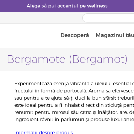
Alege să pui accentul pe wellness
Descoperă
Magazinul tă
Siguranța Utilizării Uleiurilor Esențiale
Ghid pentru aromatizatoarele de uleiuri esențiale
Ultima șansă: 50% reducere la produse de îngrijire a pielii
Află mai multe despre
Ghidul sup
Cum se folosesc uleiur
Bergamote (Bergamot)
Experimentează esența vibrantă a uleiului esențial 
fructului în formă de portocală. Aroma sa efervescen
sau pentru a te ajuta să-ți duci la bun sfârșit treburil
este ideal pentru a fi inhalat direct din sticluță p
renumit pentru mirosul său citric și înălțător, are,
ingredient râvnit în parfumuri și produse luxuriante 
Informații despre produs