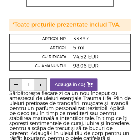
*Toate prețurile prezentate includ TVA.
33397
ARTICOL NR.
5 ml
ARTICOL
74,52 EUR
CU RIDICATA
98,06 EUR
CU AMĂNUNTUL
Adaugă în coș
Sărbătorește fiecare zi ca un nou început cu
amestecul de uleiuri esențiale Trauma Life. Plin de
uleiuri prețioase de trandafiri, mușcate și lavandă
pentru un parfum personalizat irezistibil. Aplică
pe decolteu în timp ce meditezi sau pentru
stabilirea matinală a intențiilor tale, în timp ce îți
sporești sentimentele de curaj, iubire și încredere,
pentru a scăpa de trecut și să te bucuri de
prezent. Adaugă-l în uleiul tău de corp pentru un
răsfăț luxuriant, pentru o piele catifelată și