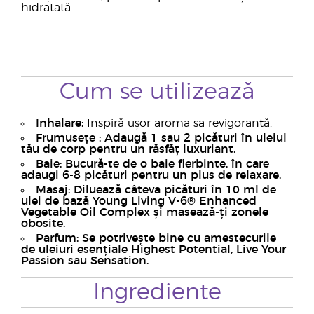
hidratată.
Cum se utilizează
Inhalare:
Inspiră ușor aroma sa revigorantă.
Frumusețe :
Adaugă 1 sau 2 picături în uleiul
tău de corp pentru un răsfăț luxuriant.
Baie:
Bucură-te de o baie fierbinte, în care
adaugi 6-8 picături pentru un plus de relaxare.
Masaj:
Diluează câteva picături în 10 ml de
ulei de bază Young Living V-6® Enhanced
Vegetable Oil Complex și masează-ți zonele
obosite.
Parfum:
Se potrivește bine cu amestecurile
de uleiuri esențiale Highest Potential, Live Your
Passion sau Sensation.
Ingrediente