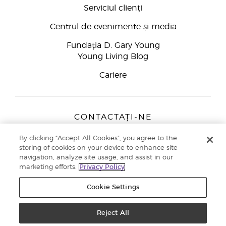
Serviciul clienți
Centrul de evenimente și media
Fundația D. Gary Young
Young Living Blog
Cariere
CONTACTAȚI-NE
Young Living Europe B.V.
By clicking “Accept All Cookies”, you agree to the
Peizerweg 97
storing of cookies on your device to enhance site
9727 AJ Groningen
navigation, analyze site usage, and assist in our
Netherlands
marketing efforts.
Privacy Policy
Înscriere Brand Partners
0800 890113
Cookie Settings
Drepturi de autor © 2021 Young Living Essential Oils. Toate drepturile
rezervate. |
Politica de confidențialitate
Reject All