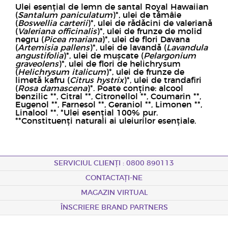
Ulei esențial de lemn de santal Royal Hawaiian
(
Santalum paniculatum
)*, ulei de tămâie
(
Boswellia carterii
)*, ulei de rădăcini de valeriană
(
Valeriana officinalis
)*, ulei de frunze de molid
negru (
Picea mariana
)*, ulei de flori Davana
(
Artemisia pallens
)*, ulei de lavandă (
Lavandula
angustifolia
)*, ulei de mușcate (
Pelargonium
graveolens
)*, ulei de flori de helichrysum
(
Helichrysum italicum
)*, ulei de frunze de
limetă kafru (
Citrus hystrix
)*, ulei de trandafiri
(
Rosa damascena
)*.
Poate conține: alcool
benzilic **, Citral **, Citronellol **, Coumarin **,
Eugenol **, Farnesol **, Geraniol **, Limonen **,
Linalool **.
*Ulei esențial 100% pur.
**Constituenți naturali ai uleiurilor esențiale.
SERVICIUL CLIENȚI : 0800 890113
CONTACTAȚI-NE
MAGAZIN VIRTUAL
ÎNSCRIERE BRAND PARTNERS