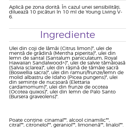
Aplică pe zona dorită. În cazul unei sensibilități,
diluează 10 picături în 10 ml de Young Living V-
6.
Ingrediente
Ulei din coji de lămâi (Citrus limon)*, ulei de
mentă de grădină (Mentha piperita)*, ulei din
lemn de santal (Santalum paniculatum, Royal
Hawaiian Sandalwood^)*, ulei de salvie tămâioasă
(Salvia sclarea)*, ulei din rășină de tămâie sacră
(Boswellia sacra)*, ulei din ramuri/frunze/lemn de
molid albastru de Idaho (Picea pungens)*, ulei
din semințe de nucșoară (Elettaria
cardamomum)*, ulei din frunze de ocotea
(Ocotea quixos)*, ulei din lemn de Palo Santo
(Bursera graveolens)*.
Poate conține: cinamal**, alcool cinamilic**,
citral**, citronelol**, geraniol**, limonenă**, linalol**.