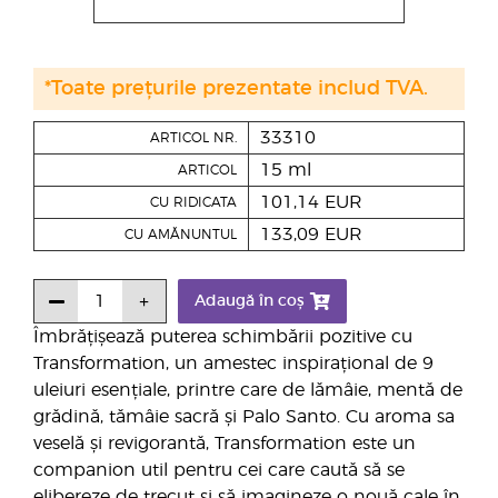
*Toate prețurile prezentate includ TVA.
33310
ARTICOL NR.
15 ml
ARTICOL
101,14 EUR
CU RIDICATA
133,09 EUR
CU AMĂNUNTUL
Adaugă în coș
Îmbrățișează puterea schimbării pozitive cu
Transformation, un amestec inspirațional de 9
uleiuri esențiale, printre care de lămâie, mentă de
grădină, tămâie sacră și Palo Santo. Cu aroma sa
veselă și revigorantă, Transformation este un
companion util pentru cei care caută să se
elibereze de trecut și să imagineze o nouă cale în