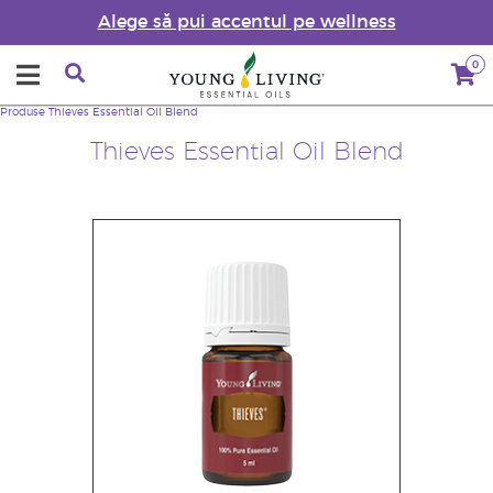
Alege să pui accentul pe wellness
0
Produse
Thieves Essential Oil Blend
Thieves Essential Oil Blend