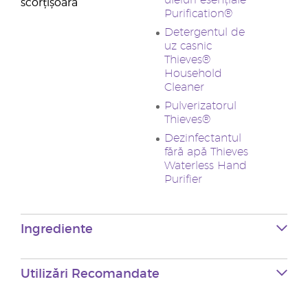
uleiuri esențiale
scorțișoară
Purification®
Detergentul de
uz casnic
Thieves®
Household
Cleaner
Pulverizatorul
Thieves®
Dezinfectantul
fără apă Thieves
Waterless Hand
Purifier
Ingrediente
Utilizări Recomandate