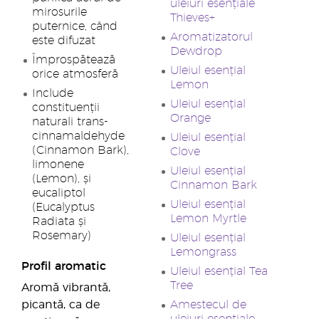
uleiuri esențiale
mirosurile
Thieves+
puternice, când
Aromatizatorul
este difuzat
Dewdrop
Împrospătează
Uleiul esențial
orice atmosferă
Lemon
Include
Uleiul esențial
constituenții
Orange
naturali trans-
cinnamaldehyde
Uleiul esențial
(Cinnamon Bark),
Clove
limonene
Uleiul esențial
(Lemon), și
Cinnamon Bark
eucaliptol
Uleiul esențial
(Eucalyptus
Lemon Myrtle
Radiata și
Rosemary)
Uleiul esențial
Lemongrass
Profil aromatic
Uleiul esențial Tea
Tree
Aromă vibrantă,
picantă, ca de
Amestecul de