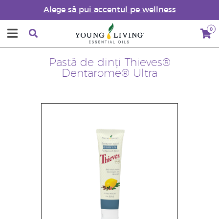
Alege să pui accentul pe wellness
0
Pastă de dinți Thieves®
Dentarome® Ultra