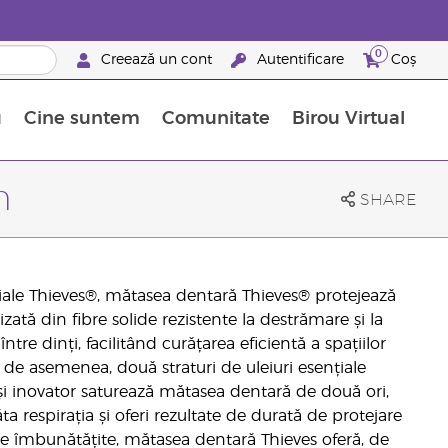
0
Creează un cont
Autentificare
Coș
u
Cine suntem
Comunitate
Birou Virtual
 nutrienți
limentelor alimentare Young Living
ile esențiale
Avansări la niveluri ierarhice superioare
Evenimente de recunoaștere
Avantajele unui Brand Partner Young Living
m
SHARE
iale Thieves®, mătasea dentară Thieves® protejează
izată din fibre solide rezistente la destrămare și la
tre dinți, facilitând curățarea eficientă a spațiilor
 de asemenea, două straturi de uleiuri esențiale
 și inovator saturează mătasea dentară de două ori,
respirația și oferi rezultate de durată de protejare
ale îmbunătățite, mătasea dentară Thieves oferă, de