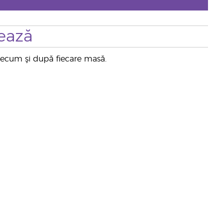
ează
precum şi după fiecare masă.