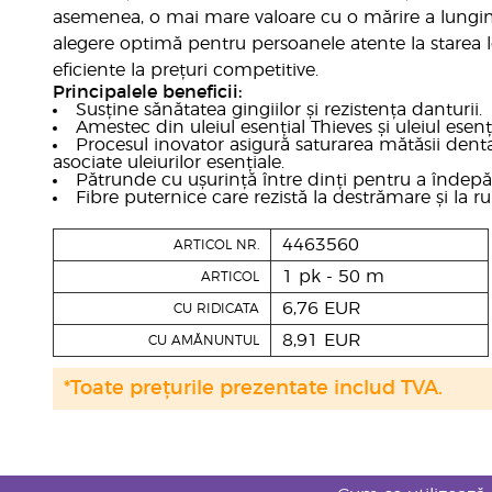
asemenea, o mai mare valoare cu o mărire a lungimi
alegere optimă pentru persoanele atente la starea l
eficiente la prețuri competitive.
Principalele beneficii:
Susține sănătatea gingiilor și rezistența danturii.
Amestec din uleiul esențial Thieves și uleiul ese
Procesul inovator asigură saturarea mătăsii dent
asociate uleiurilor esențiale.
Pătrunde cu ușurință între dinți pentru a îndepăr
Fibre puternice care rezistă la destrămare și la ru
4463560
ARTICOL NR.
1 pk - 50 m
ARTICOL
6,76 EUR
CU RIDICATA
8,91 EUR
CU AMĂNUNTUL
*Toate prețurile prezentate includ TVA.