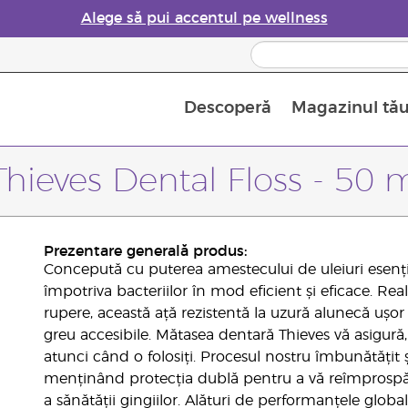
Alege să pui accentul pe wellness
Descoperă
Magazinul tă
Siguranța Utilizării Uleiurilor Esențiale
Ghid pentru aromatizatoarele de uleiuri esențiale
Ultima șansă: 50% reducere la produse de îngrijire a pielii
Află mai multe despre
Ghidul sup
Cum se folosesc uleiur
Thieves Dental Floss - 50 
Prezentare generală produs:
Concepută cu puterea amestecului de uleiuri esenț
împotriva bacteriilor în mod eficient și eficace. Real
rupere, această ață rezistentă la uzură alunecă ușor în
greu accesibile. Mătasea dentară Thieves vă asigură,
atunci când o folosiți. Procesul nostru îmbunătățit
menținând protecția dublă pentru a vă reîmprospăta 
a sănătății gingiilor. Alături de performanțele glob