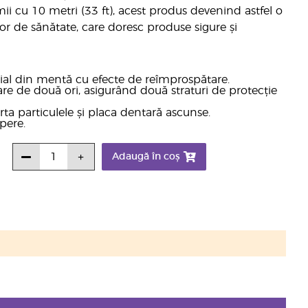
i cu 10 metri (33 ft), acest produs devenind astfel o
or de sănătate, care doresc produse sigure și
nțial din mentă cu efecte de reîmprospătare.
are de două ori, asigurând două straturi de protecție
ta particulele și placa dentară ascunse.
pere.
Adaugă în coș