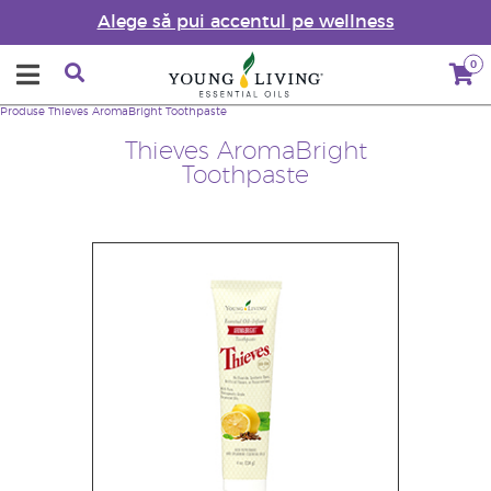
Alege să pui accentul pe wellness
0
Produse
Thieves AromaBright Toothpaste
Thieves AromaBright
Toothpaste