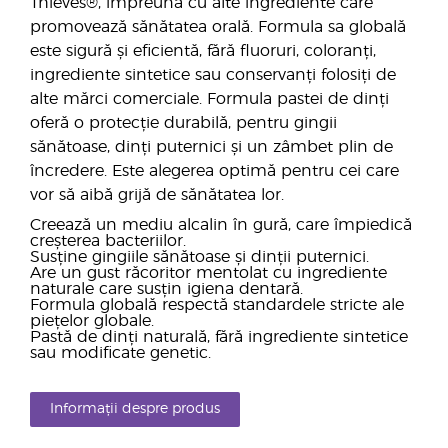
Thieves®, împreună cu alte ingrediente care
promovează sănătatea orală. Formula sa globală
este sigură și eficientă, fără fluoruri, coloranți,
ingrediente sintetice sau conservanți folosiți de
alte mărci comerciale. Formula pastei de dinți
oferă o protecție durabilă, pentru gingii
sănătoase, dinți puternici și un zâmbet plin de
încredere. Este alegerea optimă pentru cei care
vor să aibă grijă de sănătatea lor.
Creează un mediu alcalin în gură, care împiedică
creșterea bacteriilor.
Susține gingiile sănătoase și dinții puternici.
Are un gust răcoritor mentolat cu ingrediente
naturale care susțin igiena dentară.
Formula globală respectă standardele stricte ale
piețelor globale.
Pastă de dinți naturală, fără ingrediente sintetice
sau modificate genetic.
Informații despre produs