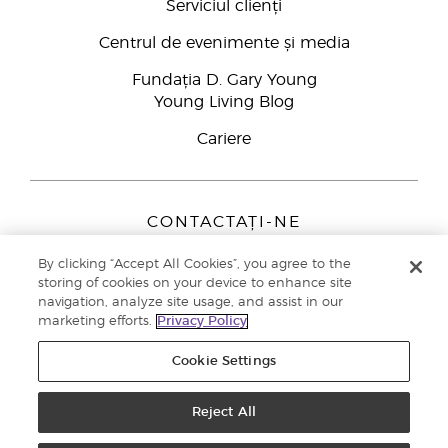
Serviciul clienți
Centrul de evenimente și media
Fundația D. Gary Young
Young Living Blog
Cariere
CONTACTAȚI-NE
Young Living Europe B.V.
By clicking “Accept All Cookies”, you agree to the
Peizerweg 97
storing of cookies on your device to enhance site
9727 AJ Groningen
navigation, analyze site usage, and assist in our
Netherlands
marketing efforts.
Privacy Policy
Înscriere Brand Partners
0800 890113
Cookie Settings
Drepturi de autor © 2021 Young Living Essential Oils. Toate drepturile
rezervate. |
Politica de confidențialitate
Reject All