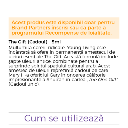
Acest produs este disponibil doar pentru
Brand Partners înscriși sau ca parte a
programului Recompense de loialitate.
The Gift (Cadoul) - 5ml
Mulțumită cererii ridicate, Young Living este
încântată să ofere în permanență amestecul de
uleiuri esențiale The Gift. Această formulă include
șapte uleiuri antice, combinate pentru a
surprinde spiritul spațiului cultural arab. Acest
amestec de uleiuri reprezintă cadoul pe care
Mary i l-a oferit lui Gary în onoarea călătoriei
impresionante a Shutran în cartea
„The One Gift”
(Cadoul unic).
Cum se utilizează