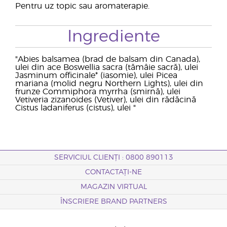
Pentru uz topic sau aromaterapie.
Ingrediente
"Abies balsamea (brad de balsam din Canada),
ulei din ace Boswellia sacra (tămâie sacră), ulei
Jasminum officinale* (iasomie), ulei Picea
mariana (molid negru Northern Lights), ulei din
frunze Commiphora myrrha (smirnă), ulei
Vetiveria zizanoides (Vetiver), ulei din rădăcină
Cistus ladaniferus (cistus), ulei "
SERVICIUL CLIENȚI : 0800 890113
CONTACTAȚI-NE
MAGAZIN VIRTUAL
ÎNSCRIERE BRAND PARTNERS