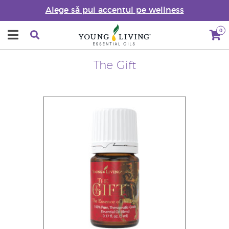
Alege să pui accentul pe wellness
0
The Gift