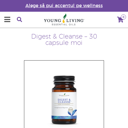
Alege să pui accentul pe wellness
0
Digest & Cleanse – 30
capsule moi