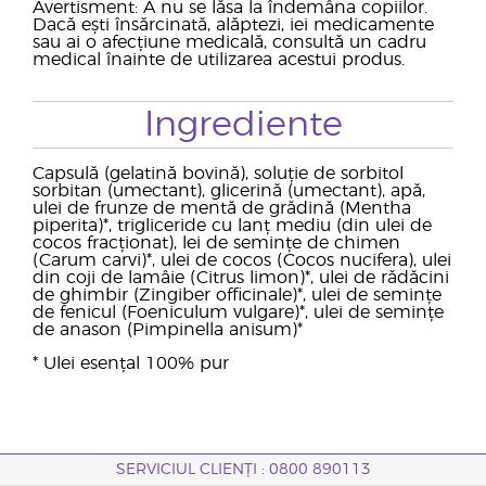
Avertisment: A nu se lăsa la îndemâna copiilor.
Dacă ești însărcinată, alăptezi, iei medicamente
sau ai o afecțiune medicală, consultă un cadru
medical înainte de utilizarea acestui produs.
Ingrediente
Capsulă (gelatină bovină), soluție de sorbitol
sorbitan (umectant), glicerină (umectant), apă,
ulei de frunze de mentă de grădină (Mentha
piperita)*, trigliceride cu lanț mediu (din ulei de
cocos fracționat), lei de semințe de chimen
(Carum carvi)*, ulei de cocos (Cocos nucifera), ulei
din coji de lamâie (Citrus limon)*, ulei de rădăcini
de ghimbir (Zingiber officinale)*, ulei de semințe
de fenicul (Foeniculum vulgare)*, ulei de semințe
de anason (Pimpinella anisum)*
* Ulei esențal 100% pur
SERVICIUL CLIENȚI : 0800 890113