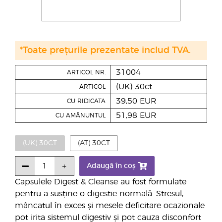
*Toate prețurile prezentate includ TVA.
31004
ARTICOL NR.
(UK) 30ct
ARTICOL
39,50 EUR
CU RIDICATA
51,98 EUR
CU AMĂNUNTUL
(UK) 30CT
(AT) 30CT
Adaugă în coș
Capsulele Digest & Cleanse au fost formulate
pentru a susține o digestie normală. Stresul,
mâncatul în exces și mesele deficitare ocazionale
pot irita sistemul digestiv și pot cauza disconfort