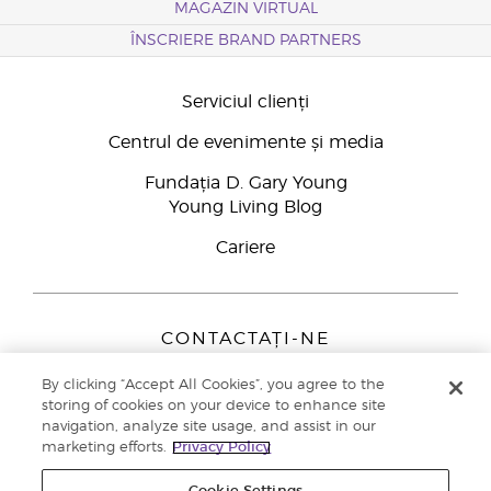
MAGAZIN VIRTUAL
ÎNSCRIERE BRAND PARTNERS
Serviciul clienți
Centrul de evenimente și media
Fundația D. Gary Young
Young Living Blog
Cariere
CONTACTAȚI-NE
Young Living Europe B.V.
By clicking “Accept All Cookies”, you agree to the
Peizerweg 97
storing of cookies on your device to enhance site
9727 AJ Groningen
navigation, analyze site usage, and assist in our
Netherlands
marketing efforts.
Privacy Policy
Înscriere Brand Partners
0800 890113