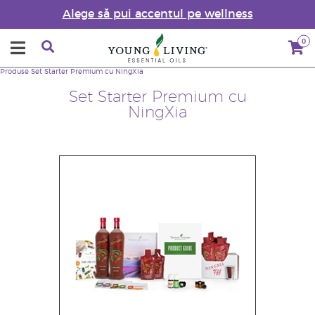
Alege să pui accentul pe wellness
0
Produse
Set Starter Premium cu NingXia
Set Starter Premium cu
NingXia