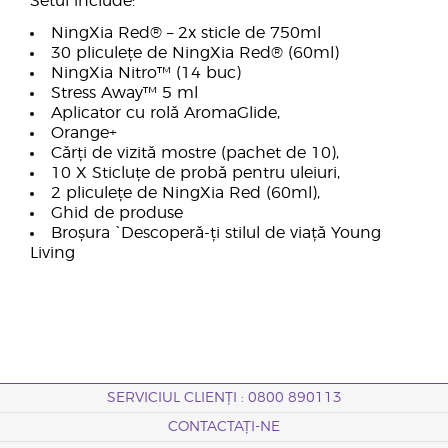
Setul include:
NingXia Red® – 2x sticle de 750ml
30 pliculețe de NingXia Red® (60ml)
NingXia Nitro™ (14 buc)
Stress Away™ 5 ml
Aplicator cu rolă AromaGlide,
Orange+
Cărți de vizită mostre (pachet de 10),
10 X Sticluțe de probă pentru uleiuri,
2 pliculețe de NingXia Red (60ml),
Ghid de produse
Broșura `Descoperă-ți stilul de viață Young
Living
SERVICIUL CLIENȚI : 0800 890113
CONTACTAȚI-NE