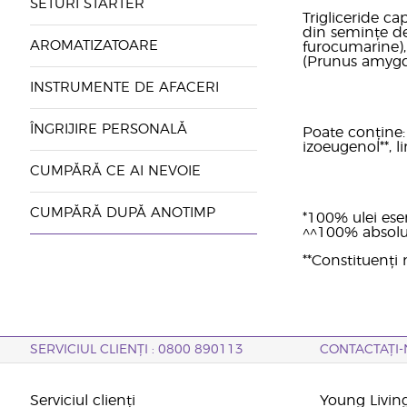
SETURI STARTER
Trigliceride cap
din semințe de
AROMATIZATOARE
furocumarine), 
(Prunus amygda
INSTRUMENTE DE AFACERI
ÎNGRIJIRE PERSONALĂ
Poate conține: a
izoeugenol**, li
CUMPĂRĂ CE AI NEVOIE
CUMPĂRĂ DUPĂ ANOTIMP
*100% ulei ese
^^100% absol
**Constituenți n
SERVICIUL CLIENȚI : 0800 890113
CONTACTAȚI-
Serviciul clienți
Young Livin