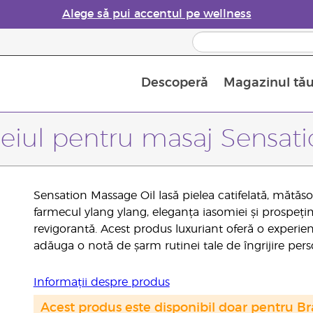
Alege să pui accentul pe wellness
Descoperă
Magazinul tă
Siguranța Utilizării Uleiurilor Esențiale
Ghid pentru aromatizatoarele de uleiuri esențiale
Ultima șansă: 50% reducere la produse de îngrijire a pielii
Află mai multe despre
Ghidul sup
Cum se folosesc uleiur
eiul pentru masaj Sensat
Sensation Massage Oil lasă pielea catifelată, mătă
farmecul ylang ylang, eleganța iasomiei și prospe
revigorantă. Acest produs luxuriant oferă o experien
adăuga o notă de șarm rutinei tale de îngrijire pers
Informații despre produs
Acest produs este disponibil doar pentru Bra