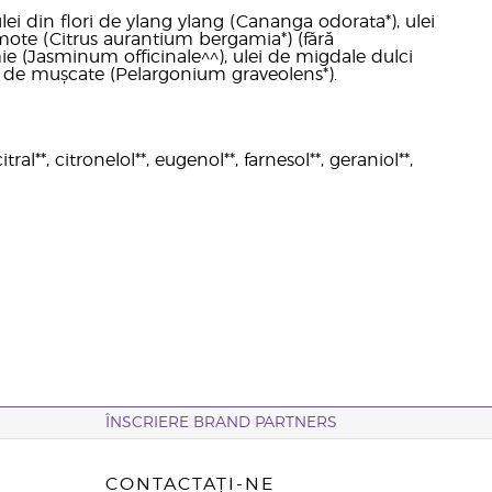
 ulei din flori de ylang ylang (Cananga odorata*), ulei
mote (Citrus aurantium bergamia*) (fără
ie (Jasminum officinale^^), ulei de migdale dulci
ri de mușcate (Pelargonium graveolens*).
ral**, citronelol**, eugenol**, farnesol**, geraniol**,
ÎNSCRIERE BRAND PARTNERS
CONTACTAȚI-NE