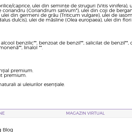
rilice/caprice, ulei din semințe de struguri (Vitis vinifera),
 coriandru (Coriandrum sativum*), ulei din coji de berga
ulei din germeni de grâu (Triticum vulgare), ulei de iasom
lus dulcis), ulei de măsline (Olea europaea), ulei din flo
lcool benzilic**, benzoat de benzil**, salicilat de benzil**, cit
monenă**, linalol **.
nțial premium.
ut premium.
aturali ai uleiurilor esențiale.
NE
MAGAZIN VIRTUAL
g Blog