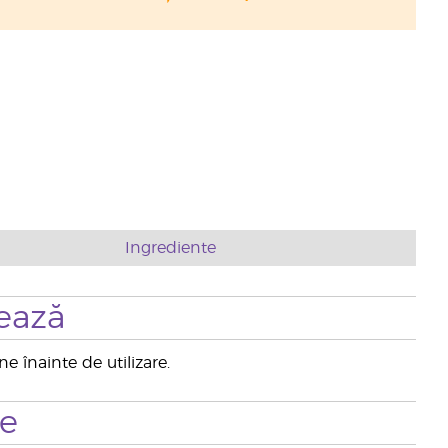
Ingrediente
ează
 înainte de utilizare.
te