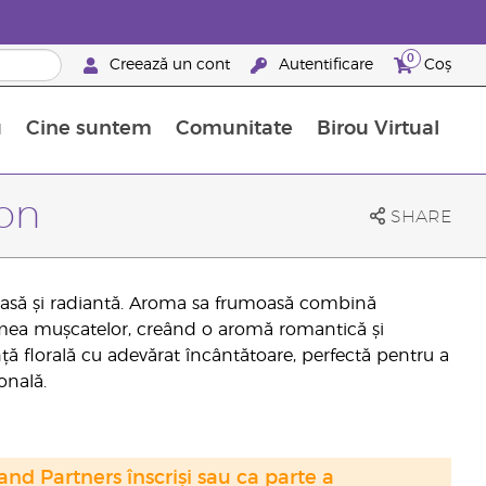
0
Creează un cont
Autentificare
Coș
u
Cine suntem
Comunitate
Birou Virtual
 nutrienți
limentelor alimentare Young Living
ile esențiale
Avansări la niveluri ierarhice superioare
Evenimente de recunoaștere
Avantajele unui Brand Partner Young Living
ion
SHARE
soasă și radiantă. Aroma sa frumoasă combină
țimea mușcatelor, creând o aromă romantică și
ță florală cu adevărat încântătoare, perfectă pentru a
onală.
nd Partners înscriși sau ca parte a