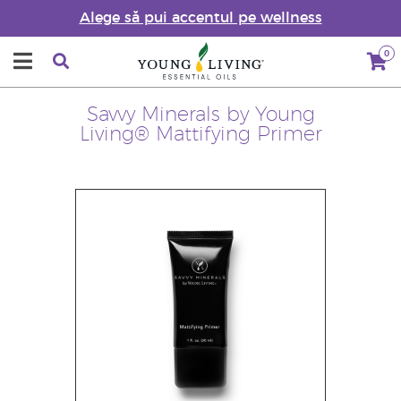
Alege să pui accentul pe wellness
0
Savvy Minerals by Young
Living® Mattifying Primer