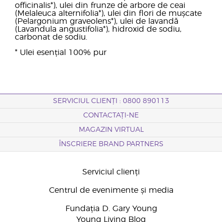
officinalis*), ulei din frunze de arbore de ceai
(Melaleuca alternifolia*), ulei din flori de mușcate
(Pelargonium graveolens*), ulei de lavandă
(Lavandula angustifolia*), hidroxid de sodiu,
carbonat de sodiu.
* Ulei esențial 100% pur
SERVICIUL CLIENȚI : 0800 890113
CONTACTAȚI-NE
MAGAZIN VIRTUAL
ÎNSCRIERE BRAND PARTNERS
Serviciul clienți
Centrul de evenimente și media
Fundația D. Gary Young
Young Living Blog