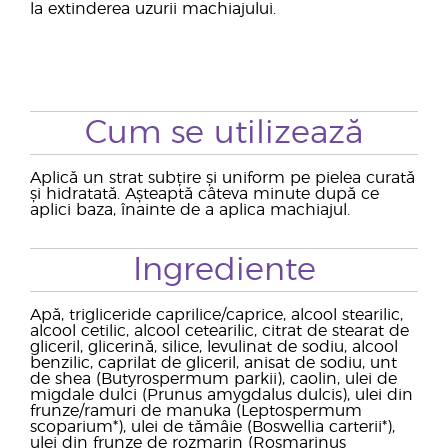
la extinderea uzurii machiajului.
Cum se utilizează
Aplică un strat subțire și uniform pe pielea curată
și hidratată. Așteaptă câteva minute după ce
aplici baza, înainte de a aplica machiajul.
Ingrediente
Apă, trigliceride caprilice/caprice, alcool stearilic,
alcool cetilic, alcool cetearilic, citrat de stearat de
gliceril, glicerină, silice, levulinat de sodiu, alcool
benzilic, caprilat de gliceril, anisat de sodiu, unt
de shea (Butyrospermum parkii), caolin, ulei de
migdale dulci (Prunus amygdalus dulcis), ulei din
frunze/ramuri de manuka (Leptospermum
scoparium*), ulei de tămâie (Boswellia carterii*),
ulei din frunze de rozmarin (Rosmarinus