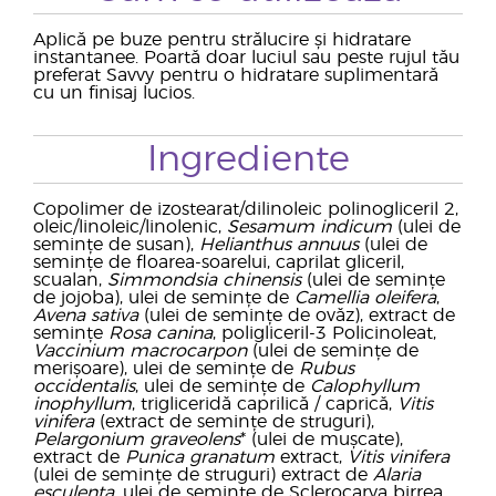
Aplică pe buze pentru strălucire și hidratare
instantanee. Poartă doar luciul sau peste rujul tău
preferat Savvy pentru o hidratare suplimentară
cu un finisaj lucios.
Ingrediente
Copolimer de izostearat/dilinoleic polinogliceril 2,
oleic/linoleic/linolenic,
Sesamum indicum
(ulei de
semințe de susan),
Helianthus annuus
(ulei de
semințe de floarea-soarelui, caprilat gliceril,
scualan,
Simmondsia chinensis
(ulei de semințe
de jojoba), ulei de semințe de
Camellia oleifera
,
Avena sativa
(ulei de semințe de ovăz), extract de
semințe
Rosa canina
, poligliceril-3 Policinoleat,
Vaccinium macrocarpon
(ulei de semințe de
merișoare), ulei de semințe de
Rubus
occidentalis
, ulei de semințe de
Calophyllum
inophyllum
, trigliceridă caprilică / caprică,
Vitis
vinifera
(extract de semințe de struguri),
Pelargonium graveolens
* (ulei de mușcate),
extract de
Punica granatum
extract,
Vitis vinifera
(ulei de semințe de struguri) extract de
Alaria
esculenta
, ulei de semințe de Sclerocarya birrea,