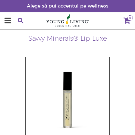
Alege să pui accentul pe wellness
0
Savvy Minerals® Lip Luxe