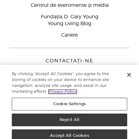
Centrul de evenimente și media
Fundația D. Gary Young
Young Living Blog
Cariere
CONTACTAȚI-NE
Young Living Europe B.V.
By clicking “Accept All Cookies”, you agree to the
Peizerweg 97
storing of cookies on your device to enhance site
9727 AJ Groningen
navigation, analyze site usage, and assist in our
Netherlands
marketing efforts.
Privacy Policy
Înscriere Brand Partners
0800 890113
Cookie Settings
Drepturi de autor © 2021 Young Living Essential Oils. Toate drepturile
rezervate. |
Politica de confidențialitate
Reject All
Accept All Cookies