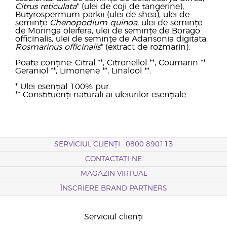
Citrus reticulata
* (ulei de coji de tangerine),
Butyrospermum parkii (ulei de shea), ulei de
semințe
Chenopodium quinoa
, ulei de semințe
de Moringa oleifera, ulei de semințe de Borago
officinalis, ulei de semințe de Adansonia digitata,
Rosmarinus officinalis
* (extract de rozmarin).
Poate conține: Citral **, Citronellol **, Coumarin **
Geraniol **, Limonene **, Linalool **.
* Ulei esențial 100% pur.
** Constituenți naturali ai uleiurilor esențiale.
SERVICIUL CLIENȚI : 0800 890113
CONTACTAȚI-NE
MAGAZIN VIRTUAL
ÎNSCRIERE BRAND PARTNERS
Serviciul clienți