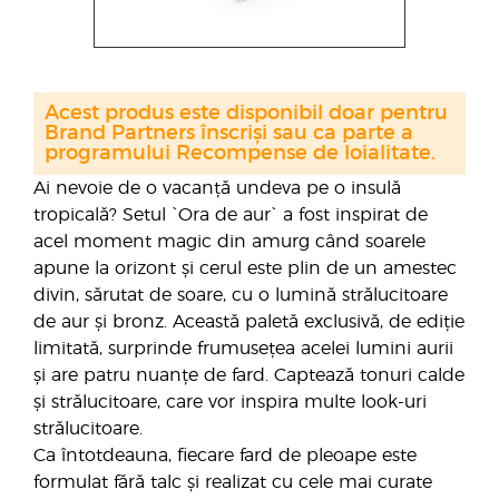
Acest produs este disponibil doar pentru
Brand Partners înscriși sau ca parte a
programului Recompense de loialitate.
Ai nevoie de o vacanță undeva pe o insulă
tropicală? Setul `Ora de aur` a fost inspirat de
acel moment magic din amurg când soarele
apune la orizont și cerul este plin de un amestec
divin, sărutat de soare, cu o lumină strălucitoare
de aur și bronz. Această paletă exclusivă, de ediție
limitată, surprinde frumusețea acelei lumini aurii
și are patru nuanțe de fard. Captează tonuri calde
și strălucitoare, care vor inspira multe look-uri
strălucitoare.
Ca întotdeauna, fiecare fard de pleoape este
formulat fără talc și realizat cu cele mai curate