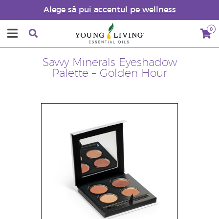
Alege să pui accentul pe wellness
0
Savvy Minerals Eyeshadow
Palette – Golden Hour