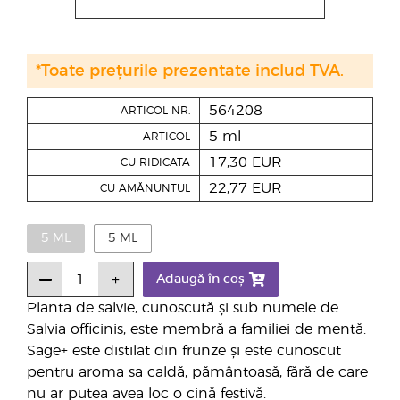
*Toate prețurile prezentate includ TVA.
564208
ARTICOL NR.
5 ml
ARTICOL
17,30 EUR
CU RIDICATA
22,77 EUR
CU AMĂNUNTUL
5 ML
5 ML
Adaugă în coș
Planta de salvie, cunoscută și sub numele de
Salvia officinis, este membră a familiei de mentă.
Sage+ este distilat din frunze și este cunoscut
pentru aroma sa caldă, pământoasă, fără de care
nu ar putea avea loc o cină festivă.