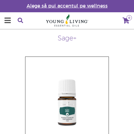
Alege să pui accentul pe wellness
0
Sage+