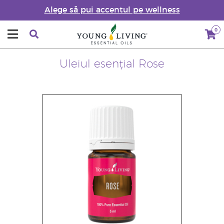
Alege să pui accentul pe wellness
0
Uleiul esențial Rose