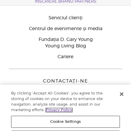
ÎNSCRIERE BRAND PARTNERS
Serviciul clienți
Centrul de evenimente și media
Fundația D. Gary Young
Young Living Blog
Cariere
CONTACTAȚI-NE
Young Living Europe B.V.
By clicking “Accept All Cookies”, you agree to the
Peizerweg 97
storing of cookies on your device to enhance site
9727 AJ Groningen
navigation, analyze site usage, and assist in our
Netherlands
marketing efforts.
Privacy Policy
Înscriere Brand Partners
0800 890113
Cookie Settings