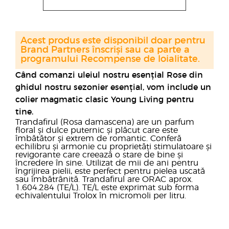
Acest produs este disponibil doar pentru
Brand Partners înscriși sau ca parte a
programului Recompense de loialitate.
Când comanzi uleiul nostru esențial Rose din
ghidul nostru sezonier esențial, vom include un
colier magmatic clasic Young Living pentru
tine.
Trandafirul (Rosa damascena) are un parfum
floral și dulce puternic și plăcut care este
îmbătător și extrem de romantic. Conferă
echilibru și armonie cu proprietăți stimulatoare și
revigorante care creează o stare de bine și
încredere în sine. Utilizat de mii de ani pentru
îngrijirea pielii, este perfect pentru pielea uscată
sau îmbătrânită. Trandafirul are ORAC aprox.
1.604.284 (TE/L). TE/L este exprimat sub forma
echivalentului Trolox în micromoli per litru.