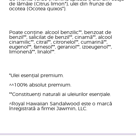
de lămâie (Citrus limon*), ulei din frunze de
ocotea (Ocotea quixos*).
Poate conține: alcool benzilic**, benzoat de
benzil**, salicilat de benzil**, cinamă**, alcool
cinamilic**, citral**, citronelol**, cumarină**,
eugenol**, farnesol**, geraniol**, izoeugenol**,
limonenă**, linalol**.
*Ulei esențial premium.
^^100% absolut premium.
**Constituenți naturali ai uleiurilor esențiale.
^Royal Hawaiian Sandalwood este o marcă
înregistrată a firmei Jawmin, LLC.