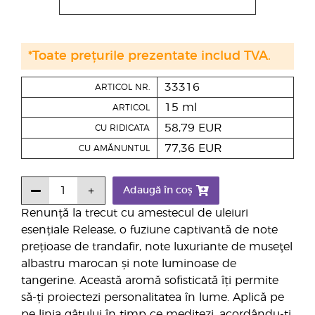
*Toate prețurile prezentate includ TVA.
33316
ARTICOL NR.
15 ml
ARTICOL
58,79 EUR
CU RIDICATA
77,36 EUR
CU AMĂNUNTUL
Adaugă în coș
Renunță la trecut cu amestecul de uleiuri
esențiale Release, o fuziune captivantă de note
prețioase de trandafir, note luxuriante de museţel
albastru marocan și note luminoase de
tangerine. Această aromă sofisticată îți permite
să-ți proiectezi personalitatea în lume. Aplică pe
pe linia gâtului în timp ce meditezi, acordându-ți