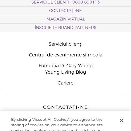
SERVICIUL CLIENȚI : 0800 890113
CONTACTAȚI-NE
MAGAZIN VIRTUAL
ÎNSCRIERE BRAND PARTNERS
Serviciul clienți
Centrul de evenimente și media
Fundația D. Gary Young
Young Living Blog
Cariere
CONTACTAȚI-NE
Young Living Europe B.V.
By clicking “Accept All Cookies”, you agree to the
Peizerweg 97
storing of cookies on your device to enhance site
9727 AJ Groningen
navigation, analyze site usage, and assist in our