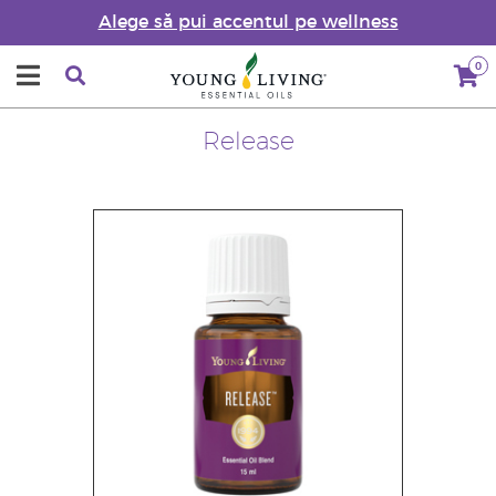
Alege să pui accentul pe wellness
0
Release