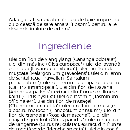
Adaugă câteva picături în apa de baie, împreună
cu o ceașcă de sare amară (Epsom), pentru a te
destinde înainte de odihnă.
Ingrediente
Ulei din flori de ylang ylang (Cananga odorata*),
ulei din măsline (Olea europaea*), ulei de lavandă
olandeză (Lavandula hybrida*), ulei din flori de
mușcate (Pelargonium graveolens*), ulei din lemn
de santal regal hawaiian (Santalum
paniculatum*), ulei din lemn de chiparos albastru
(Callitris intratropica*), ulei din flori de Davana
(Artemisia pallens*), extract din frunze de limete
kafru (Citrus hystrix*), ulei de iasomie (Jasminum
officinale^^), ulei din flori de mușețel
(Chamomilla recutita*), ulei din flori de museţel
albastru marocan (Tanacetum annuum*), ulei din
flori de trandafir (Rosa damascena*), ulei din
coajă de grepfrut (Citrus paradisi*), ulei din coajă
de tangerine (Citrus reticulata*), extract din frunze
de mentă verde (Mentha spicata*), ulei din coajă