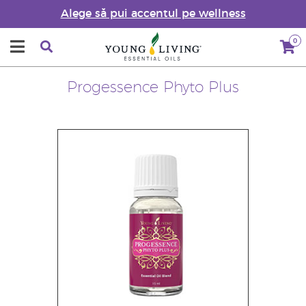
Alege să pui accentul pe wellness
0
Progessence Phyto Plus