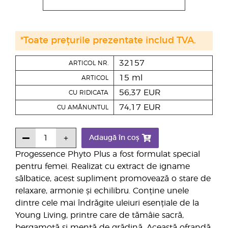
*Toate prețurile prezentate includ TVA.
32157
ARTICOL NR.
15 ml
ARTICOL
56,37 EUR
CU RIDICATA
74,17 EUR
CU AMĂNUNTUL
Adaugă în coș
Progessence Phyto Plus a fost formulat special
pentru femei. Realizat cu extract de igname
sălbatice, acest supliment promovează o stare de
relaxare, armonie și echilibru. Conține unele
dintre cele mai îndrăgite uleiuri esențiale de la
Young Living, printre care de tămâie sacră,
bergamotă și mentă de grădină. Această ofrandă