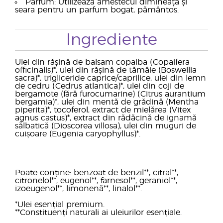
Parfum: Utilizează amestecul dimineața și
seara pentru un parfum bogat, pământos.
Ingrediente
Ulei din rășină de balsam copaiba (Copaifera
officinalis)*, ulei din rășină de tămâie (Boswellia
sacra)*, trigliceride caprice/caprilice, ulei din lemn
de cedru (Cedrus atlantica)*, ulei din coji de
bergamote (fără furocumarine) (Citrus aurantium
bergamia)*, ulei din mentă de grădină (Mentha
piperita)*, tocoferol, extract de mielărea (Vitex
agnus castus)*, extract din rădăcină de ignamă
sălbatică (Dioscorea villosa), ulei din muguri de
cuișoare (Eugenia caryophyllus)*.
Poate conține: benzoat de benzil**, citral**,
citronelol**, eugenol**, farnesol**, geraniol**,
izoeugenol**, limonenă**, linalol**.
*Ulei esențial premium.
**Constituenți naturali ai uleiurilor esențiale.