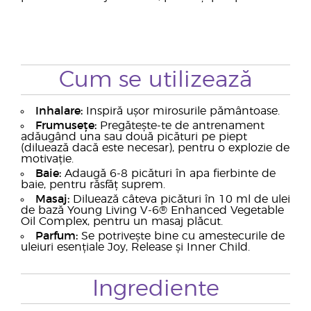
Cum se utilizează
Inhalare:
Inspiră ușor mirosurile pământoase.
Frumusețe:
Pregătește-te de antrenament
adăugând una sau două picături pe piept
(diluează dacă este necesar), pentru o explozie de
motivație.
Baie:
Adaugă 6-8 picături în apa fierbinte de
baie, pentru răsfăț suprem.
Masaj:
Diluează câteva picături în 10 ml de ulei
de bază Young Living V-6® Enhanced Vegetable
Oil Complex, pentru un masaj plăcut.
Parfum:
Se potrivește bine cu amestecurile de
uleiuri esențiale Joy, Release și Inner Child.
Ingrediente