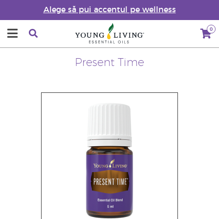
Alege să pui accentul pe wellness
0
Present Time