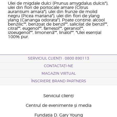
Ulei de migdale dulci (Prunus amygdalus dulcis*),
ulei din flori de portocale amare (Citrus
aurantium amara*), ulei din frunze de molid
negru (Picea mariana*), ulei din flori de ylang
ylang (Cananga odorata*). Poate conține: alcool
benzilic**, benzoat de benzil**, salicilat de benzil**,
citral**, eugenol**, farnesol**, geraniol**,
izoeugenol**, limonenă**, linalol**. *Ulei esențial
100% pur.
SERVICIUL CLIENȚI : 0800 890113
CONTACTAȚI-NE
MAGAZIN VIRTUAL
ÎNSCRIERE BRAND PARTNERS
Serviciul clienți
Centrul de evenimente și media
Fundația D. Gary Young