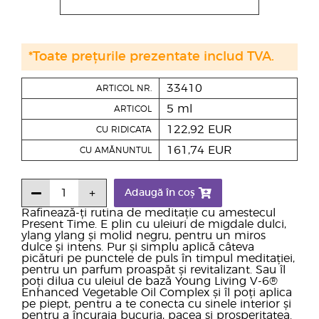
*Toate prețurile prezentate includ TVA.
33410
ARTICOL NR.
5 ml
ARTICOL
122,92 EUR
CU RIDICATA
161,74 EUR
CU AMĂNUNTUL
Adaugă în coș
Rafinează-ți rutina de meditație cu amestecul
Present Time. E plin cu uleiuri de migdale dulci,
ylang ylang și molid negru, pentru un miros
dulce și intens. Pur și simplu aplică câteva
picături pe punctele de puls în timpul meditației,
pentru un parfum proaspăt și revitalizant. Sau îl
poți dilua cu uleiul de bază Young Living V-6®
Enhanced Vegetable Oil Complex și îl poți aplica
pe piept, pentru a te conecta cu sinele interior și
pentru a încuraja bucuria, pacea și prosperitatea.