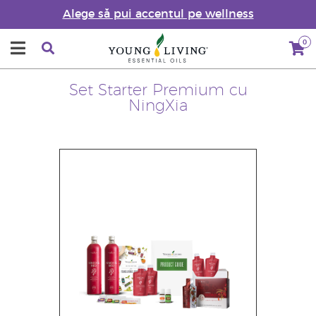
Alege să pui accentul pe wellness
0
Set Starter Premium cu
NingXia