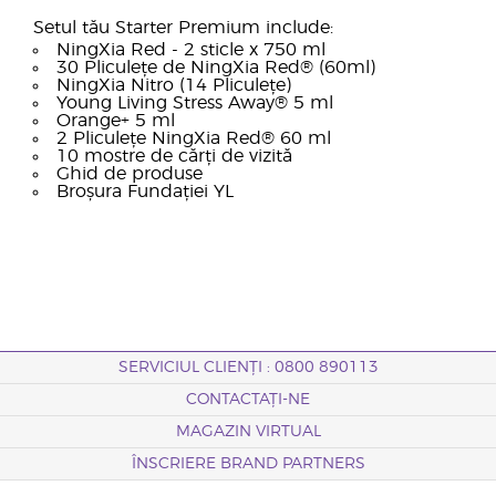
Setul tău Starter Premium include:
NingXia Red - 2 sticle x 750 ml
30 Pliculețe de NingXia Red® (60ml)
NingXia Nitro (14 Pliculețe)
Young Living Stress Away® 5 ml
Orange+ 5 ml
2 Pliculețe NingXia Red® 60 ml
10 mostre de cărți de vizită
Ghid de produse
Broșura Fundației YL
SERVICIUL CLIENȚI : 0800 890113
CONTACTAȚI-NE
MAGAZIN VIRTUAL
ÎNSCRIERE BRAND PARTNERS