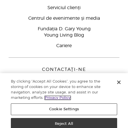
Serviciul clienți
Centrul de evenimente și media
Fundația D. Gary Young
Young Living Blog
Cariere
CONTACTAȚI-NE
Young Living Europe B.V.
By clicking “Accept All Cookies”, you agree to the
Peizerweg 97
storing of cookies on your device to enhance site
9727 AJ Groningen
navigation, analyze site usage, and assist in our
Netherlands
marketing efforts.
Privacy Policy
Înscriere Brand Partners
0800 890113
Cookie Settings
Drepturi de autor © 2021 Young Living Essential Oils. Toate drepturile
rezervate. |
Politica de confidențialitate
Reject All