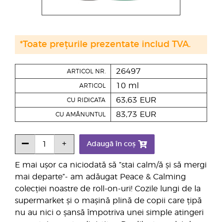
*Toate prețurile prezentate includ TVA.
26497
ARTICOL NR.
10 ml
ARTICOL
63,63 EUR
CU RIDICATA
83,73 EUR
CU AMĂNUNTUL
Adaugă în coș
E mai ușor ca niciodată să ”stai calm/ă și să mergi
mai departe”- am adăugat Peace & Calming
colecției noastre de roll-on-uri! Cozile lungi de la
supermarket și o mașină plină de copii care țipă
nu au nici o șansă împotriva unei simple atingeri