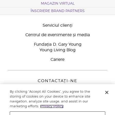
MAGAZIN VIRTUAL
ÎNSCRIERE BRAND PARTNERS
Serviciul clienți
Centrul de evenimente și media
Fundația D. Gary Young
Young Living Blog
Cariere
CONTACTAȚI-NE
Young Living Europe B.V.
By clicking “Accept All Cookies”, you agree to the
Peizerweg 97
storing of cookies on your device to enhance site
9727 AJ Groningen
navigation, analyze site usage, and assist in our
Netherlands
marketing efforts.
Privacy Policy
Înscriere Brand Partners
0800 890113