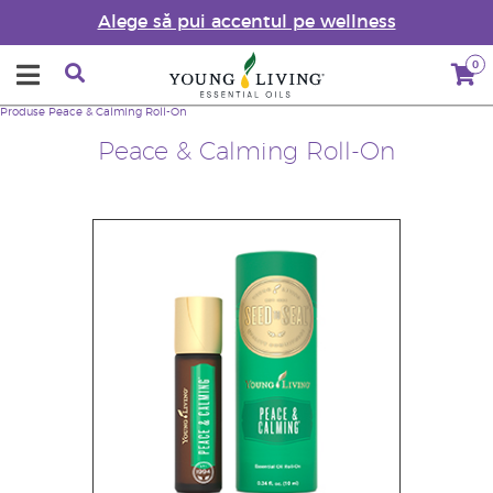
Alege să pui accentul pe wellness
0
Produse
Peace & Calming Roll-On
Peace & Calming Roll-On