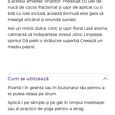
a acestui amestec liniștitor. Prediluat cu ulei de
nucă de cocos fracționat și ușor de aplicat cu o
bilă cu role inclusă, această formulă este gata să
meargă oricând și oriunde sunteți.
Are un miros dulce, citric și ușor floral Lasă aroma
calmantă să îndepărteze stresul zilnic Liniștește
spiritul Dă pielii o strălucire superbă Creează un
mediu pașnic.
Cum se utilizează
Poartă-l în geanta sau în buzunarul tău pentru a
te putea relaxa pe drum.
Aplică-l pe tâmple și pe gât în timpul meditației
sau al practicii de yoga pentru a atrag