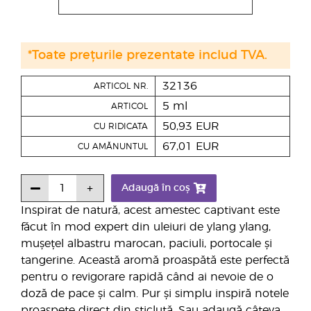
*Toate prețurile prezentate includ TVA.
32136
ARTICOL NR.
5 ml
ARTICOL
50,93 EUR
CU RIDICATA
67,01 EUR
CU AMĂNUNTUL
Adaugă în coș
Inspirat de natură, acest amestec captivant este
făcut în mod expert din uleiuri de ylang ylang,
mușețel albastru marocan, paciuli, portocale și
tangerine. Această aromă proaspătă este perfectă
pentru o revigorare rapidă când ai nevoie de o
doză de pace și calm. Pur și simplu inspiră notele
proaspete direct din sticluță. Sau adaugă câteva