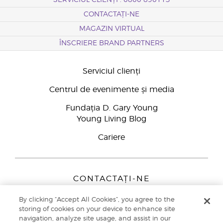
SERVICIUL CLIENȚI : 0800 890113
CONTACTAȚI-NE
MAGAZIN VIRTUAL
ÎNSCRIERE BRAND PARTNERS
Serviciul clienți
Centrul de evenimente și media
Fundația D. Gary Young
Young Living Blog
Cariere
CONTACTAȚI-NE
Young Living Europe B.V.
By clicking “Accept All Cookies”, you agree to the
Peizerweg 97
storing of cookies on your device to enhance site
9727 AJ Groningen
navigation, analyze site usage, and assist in our