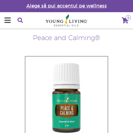
Alege să pui accentul pe wellness
0
Peace and Calming®