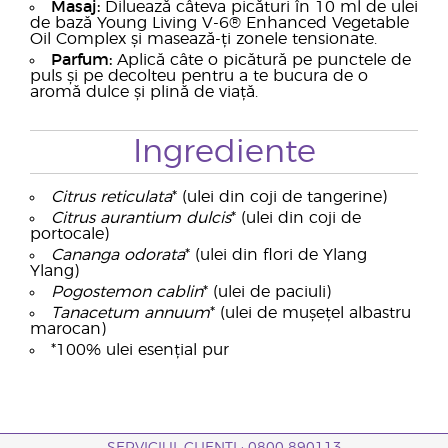
Masaj:
Diluează câteva picături în 10 ml de ulei
de bază Young Living V-6® Enhanced Vegetable
Oil Complex și masează-ți zonele tensionate.
Parfum:
Aplică câte o picătură pe punctele de
puls și pe decolteu pentru a te bucura de o
aromă dulce și plină de viață.
Ingrediente
Citrus reticulata
* (ulei din coji de tangerine)
Citrus aurantium dulcis
* (ulei din coji de
portocale)
Cananga odorata
* (ulei din flori de Ylang
Ylang)
Pogostemon cablin
* (ulei de paciuli)
Tanacetum annuum
* (ulei de mușețel albastru
marocan)
*100% ulei esențial pur