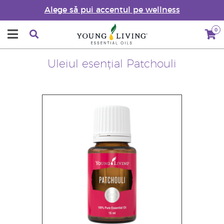
Alege să pui accentul pe wellness
0
Uleiul esențial Patchouli