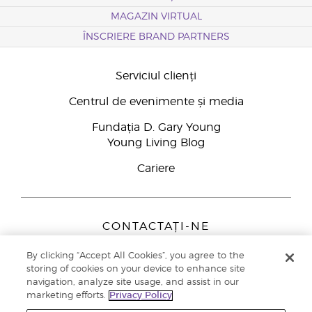
MAGAZIN VIRTUAL
ÎNSCRIERE BRAND PARTNERS
Serviciul clienți
Centrul de evenimente și media
Fundația D. Gary Young
Young Living Blog
Cariere
CONTACTAȚI-NE
Young Living Europe B.V.
By clicking “Accept All Cookies”, you agree to the
Peizerweg 97
storing of cookies on your device to enhance site
9727 AJ Groningen
navigation, analyze site usage, and assist in our
Netherlands
marketing efforts.
Privacy Policy
Înscriere Brand Partners
0800 890113