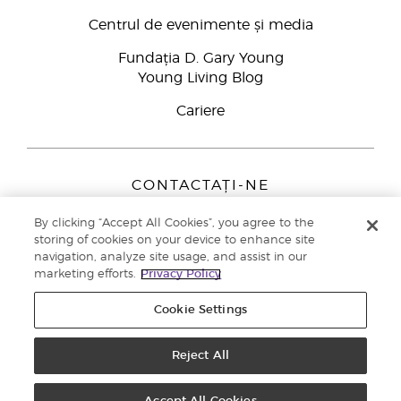
Centrul de evenimente și media
Fundația D. Gary Young
Young Living Blog
Cariere
CONTACTAȚI-NE
Young Living Europe B.V.
By clicking “Accept All Cookies”, you agree to the
Peizerweg 97
storing of cookies on your device to enhance site
9727 AJ Groningen
navigation, analyze site usage, and assist in our
Netherlands
marketing efforts.
Privacy Policy
Înscriere Brand Partners
0800 890113
Cookie Settings
Drepturi de autor © 2021 Young Living Essential Oils. Toate drepturile
rezervate. |
Politica de confidențialitate
Reject All