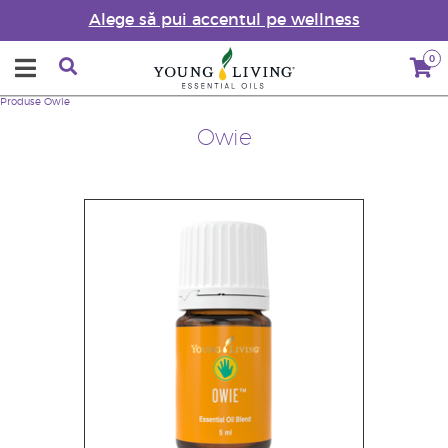
Alege să pui accentul pe wellness
0
Produse
Owie
Owie