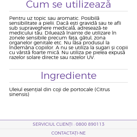
Cum se utilizează
Pentru uz topic sau aromatic. Posibilă
sensibilitate a pielii. Dacă ești gravidă sau te afli
sub supraveghere medicală, adresează-te
medicului tău. Diluează înainte de utilizare în
zonele sensibile precum fața, gâtul, zona
organelor genitale etc. Nu lăsa produsul la
îndemâna copiilor. A nu se utiliza la sugari și copii
cu vârstă foarte mică. Nu utiliza pe pielea expusă
razelor solare directe sau razelor UV.
Ingrediente
Uleiul esențial din coji de portocale (Citrus
sinensis)
SERVICIUL CLIENȚI : 0800 890113
CONTACTAȚI-NE