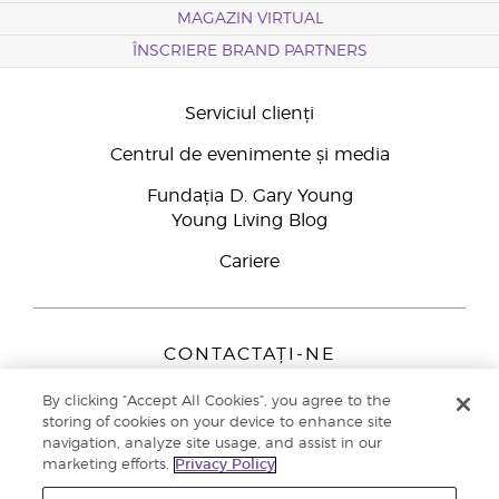
MAGAZIN VIRTUAL
ÎNSCRIERE BRAND PARTNERS
Serviciul clienți
Centrul de evenimente și media
Fundația D. Gary Young
Young Living Blog
Cariere
CONTACTAȚI-NE
Young Living Europe B.V.
By clicking “Accept All Cookies”, you agree to the
Peizerweg 97
storing of cookies on your device to enhance site
9727 AJ Groningen
navigation, analyze site usage, and assist in our
Netherlands
marketing efforts.
Privacy Policy
Înscriere Brand Partners
0800 890113