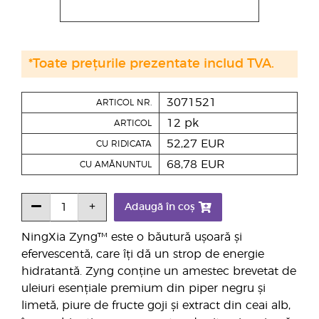
*Toate prețurile prezentate includ TVA.
3071521
ARTICOL NR.
12 pk
ARTICOL
52,27 EUR
CU RIDICATA
68,78 EUR
CU AMĂNUNTUL
Adaugă în coș
NingXia Zyng™ este o băutură ușoară și
efervescentă, care îți dă un strop de energie
hidratantă. Zyng conține un amestec brevetat de
uleiuri esențiale premium din piper negru și
limetă, piure de fructe goji și extract din ceai alb,