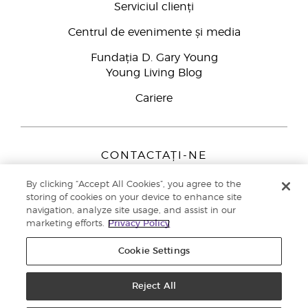
Serviciul clienți
Centrul de evenimente și media
Fundația D. Gary Young
Young Living Blog
Cariere
CONTACTAȚI-NE
Young Living Europe B.V.
By clicking “Accept All Cookies”, you agree to the
Peizerweg 97
storing of cookies on your device to enhance site
9727 AJ Groningen
navigation, analyze site usage, and assist in our
Netherlands
marketing efforts.
Privacy Policy
Înscriere Brand Partners
0800 890113
Cookie Settings
Drepturi de autor © 2021 Young Living Essential Oils. Toate drepturile
rezervate. |
Politica de confidențialitate
Reject All