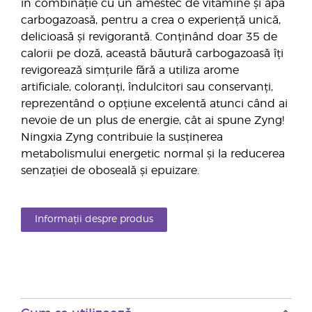
în combinație cu un amestec de vitamine și apă
carbogazoasă, pentru a crea o experiență unică,
delicioasă și revigorantă. Conținând doar 35 de
calorii pe doză, această băutură carbogazoasă îți
revigorează simțurile fără a utiliza arome
artificiale, coloranți, îndulcitori sau conservanți,
reprezentând o opțiune excelentă atunci când ai
nevoie de un plus de energie, cât ai spune Zyng!
Ningxia Zyng contribuie la susținerea
metabolismului energetic normal și la reducerea
senzației de oboseală și epuizare.
Informații despre produs