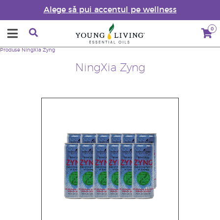
Alege să pui accentul pe wellness
0
Produse
NingXia Zyng
NingXia Zyng