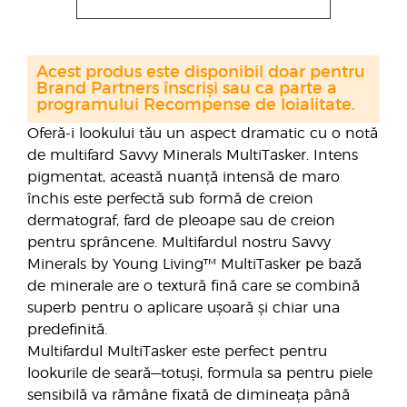
Acest produs este disponibil doar pentru
Brand Partners înscriși sau ca parte a
programului Recompense de loialitate.
Oferă-i lookului tău un aspect dramatic cu o notă
de multifard Savvy Minerals MultiTasker. Intens
pigmentat, această nuanță intensă de maro
închis este perfectă sub formă de creion
dermatograf, fard de pleoape sau de creion
pentru sprâncene. Multifardul nostru Savvy
Minerals by Young Living™ MultiTasker pe bază
de minerale are o textură fină care se combină
superb pentru o aplicare ușoară și chiar una
predefinită.
Multifardul MultiTasker este perfect pentru
lookurile de seară—totuși, formula sa pentru piele
sensibilă va rămâne fixată de dimineața până