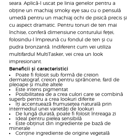
seara. Aplică-l uscat pe linia genelor pentru a
obține un machiaj smoky eye sau cu o pensulă
umedă pentru un machiaj ochi de pisică precis și
cu aspect dramatic. Pentru tonuri de ten mai
închise, conferă dimensiune conturului feței,
folosindu-l împreună cu fondul de ten și cu
pudra bronzantă. Indiferent cum vei utiliza
multifardul MultiTasker, vei crea un look
impresionant.
Beneficii și caracteristici
Poate fi folosit sub formă de creion
dermatograf, creion pentru sprâncene, fard de
pleoape și multe altele
Este intens pigmentat
Posibilitatea de a crea culori care se combină
superb pentru a crea lookuri diferite
Îți accentuează frumusețea naturală prin
intermediul unei varietăți de lookuri
De lungă durată, poate fi folosit întreaga zi
Ideal pentru pielea sensibilă
Este obținut din ingrediente pe bază de
minerale
Conține ingrediente de origine vegetală