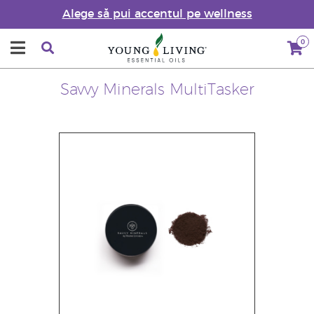
Alege să pui accentul pe wellness
0
Savvy Minerals MultiTasker