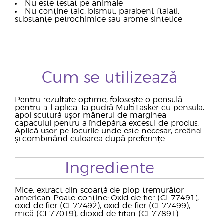
Nu este testat pe animale
Nu conține talc, bismut, parabeni, ftalați,
substanțe petrochimice sau arome sintetice
Cum se utilizează
Pentru rezultate optime, folosește o pensulă
pentru a-l aplica. Ia pudră MultiTasker cu pensula,
apoi scutură ușor mânerul de marginea
capacului pentru a îndepărta excesul de produs.
Aplică ușor pe locurile unde este necesar, creând
și combinând culoarea după preferințe.
Ingrediente
Mice, extract din scoarță de plop tremurător
american Poate conține: Oxid de fier (CI 77491),
oxid de fier (CI 77492), oxid de fier (CI 77499),
mică (CI 77019), dioxid de titan (CI 77891)