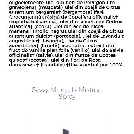
oligoelemente, ulei din flori de Pelargonium
graveolens† (mușcată), ulei din coajă de Citrus
aurantium bergamia† (bergamotă) (fără
furocumarină), rășină de Copaifera officinalis†
(copaibă balsamică), ulei din scoarță de Cedrus
atlantica† (cedru), ulei din ace de Picea
mariana† (molid negru), ulei din coajă de Citrus
aurantium dulcis† (portocală), ulei de Lavandula
angustifolia† (lavandă), ulei de Citrus
aurantifolia† (limetă), acid citric, extract din
fruct de Vanilla planifolia (vanilie), ulei de Salvia
officinalis† (salvie), ulei din frunze de Ocotea
quixos† (ocotea), ulei din flori de Rosa
damascena† (trandafir) †Ulei esențial pur 100%
Savvy Minerals Misting
Spray