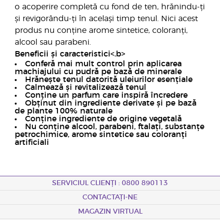
o acoperire completă cu fond de ten, hrănindu-ți
și revigorându-ți în același timp tenul. Nici acest
produs nu conține arome sintetice, coloranți,
alcool sau parabeni.
Beneficii și caracteristici<.b>
Conferă mai mult control prin aplicarea
machiajului cu pudră pe bază de minerale
Hrănește tenul datorită uleiurilor esențiale
Calmează și revitalizează tenul
Conține un parfum care inspiră încredere
Obținut din ingrediente derivate și pe bază
de plante 100% naturale
Conține ingrediente de origine vegetală
Nu conține alcool, parabeni, ftalați, substanțe
petrochimice, arome sintetice sau coloranți
artificiali
SERVICIUL CLIENȚI : 0800 890113
CONTACTAȚI-NE
MAGAZIN VIRTUAL