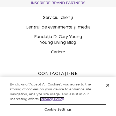
ÎNSCRIERE BRAND PARTNERS
Serviciul clienți
Centrul de evenimente și media
Fundația D. Gary Young
Young Living Blog
Cariere
CONTACTAȚI-NE
Young Living Europe B.V.
By clicking “Accept All Cookies”, you agree to the
Peizerweg 97
storing of cookies on your device to enhance site
9727 AJ Groningen
navigation, analyze site usage, and assist in our
Netherlands
marketing efforts.
Privacy Policy
Înscriere Brand Partners
0800 890113
Cookie Settings