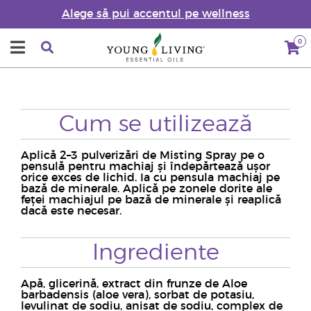
Alege să pui accentul pe wellness
0
Cum se utilizează
Aplică 2–3 pulverizări de Misting Spray pe o
pensulă pentru machiaj și îndepărtează ușor
orice exces de lichid. Ia cu pensula machiaj pe
bază de minerale. Aplică pe zonele dorite ale
feței machiajul pe bază de minerale și reaplică
dacă este necesar.
Ingrediente
Apă, glicerină, extract din frunze de Aloe
barbadensis (aloe vera), sorbat de potasiu,
levulinat de sodiu, anisat de sodiu, complex de