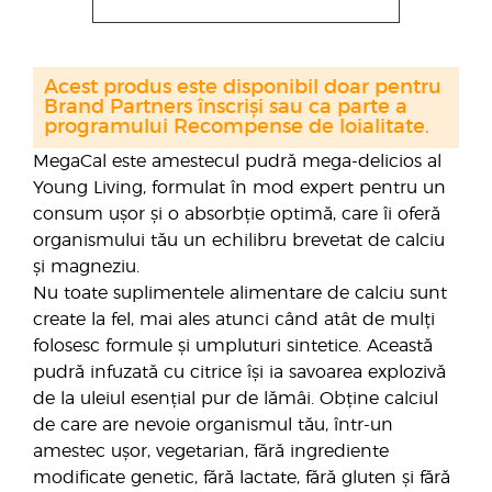
Acest produs este disponibil doar pentru
Brand Partners înscriși sau ca parte a
programului Recompense de loialitate.
MegaCal este amestecul pudră mega-delicios al
Young Living, formulat în mod expert pentru un
consum ușor și o absorbție optimă, care îi oferă
organismului tău un echilibru brevetat de calciu
și magneziu.
Nu toate suplimentele alimentare de calciu sunt
create la fel, mai ales atunci când atât de mulți
folosesc formule și umpluturi sintetice. Această
pudră infuzată cu citrice își ia savoarea explozivă
de la uleiul esențial pur de lămâi. Obține calciul
de care are nevoie organismul tău, într-un
amestec ușor, vegetarian, fără ingrediente
modificate genetic, fără lactate, fără gluten și fără