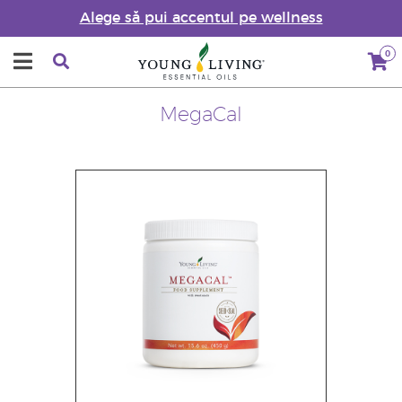
Alege să pui accentul pe wellness
0
MegaCal