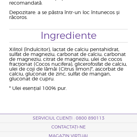
recomandată.
Depozitare: a se păstra într-un loc întunecos și
răcoros.
Ingrediente
Xilitol (îndulcitor), lactat de calciu pentahidrat,
sulfat de magneziu, carbonat de calciu, carbonat
de magneziu, citrat de magneziu, ulei de cocos
fracționat (Cocos nucifera), glicerofosfat de calciu,
ulei de coji de lămâi (Citrus limon)*, ascorbat de
calciu, gluconat de zinc, sulfat de mangan,
gluconat de cupru.
* Ulei esențial 100% pur.
SERVICIUL CLIENȚI : 0800 890113
CONTACTAȚI-NE
MAGAZIN VIRTUAL