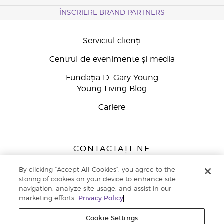
ÎNSCRIERE BRAND PARTNERS
Serviciul clienți
Centrul de evenimente și media
Fundația D. Gary Young
Young Living Blog
Cariere
CONTACTAȚI-NE
Young Living Europe B.V.
By clicking “Accept All Cookies”, you agree to the
Peizerweg 97
storing of cookies on your device to enhance site
9727 AJ Groningen
navigation, analyze site usage, and assist in our
Netherlands
marketing efforts.
Privacy Policy
Înscriere Brand Partners
0800 890113
Cookie Settings