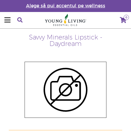
Alege să pui accentul pe wellness
0
Savvy Minerals Lipstick -
Daydream