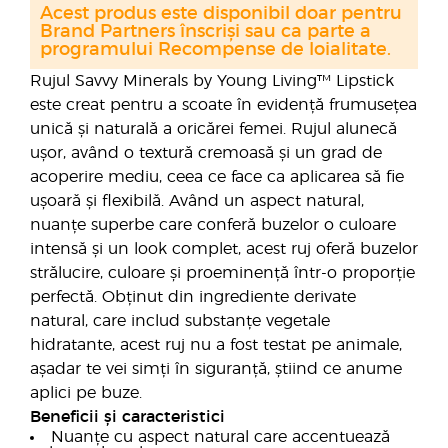
Acest produs este disponibil doar pentru
Brand Partners înscriși sau ca parte a
programului Recompense de loialitate.
Rujul Savvy Minerals by Young Living™ Lipstick
este creat pentru a scoate în evidență frumusețea
unică și naturală a oricărei femei. Rujul alunecă
ușor, având o textură cremoasă și un grad de
acoperire mediu, ceea ce face ca aplicarea să fie
ușoară și flexibilă. Având un aspect natural,
nuanțe superbe care conferă buzelor o culoare
intensă și un look complet, acest ruj oferă buzelor
strălucire, culoare și proeminență într-o proporție
perfectă. Obținut din ingrediente derivate
natural, care includ substanțe vegetale
hidratante, acest ruj nu a fost testat pe animale,
așadar te vei simți în siguranță, știind ce anume
aplici pe buze.
Beneficii și caracteristici
Nuanțe cu aspect natural care accentuează