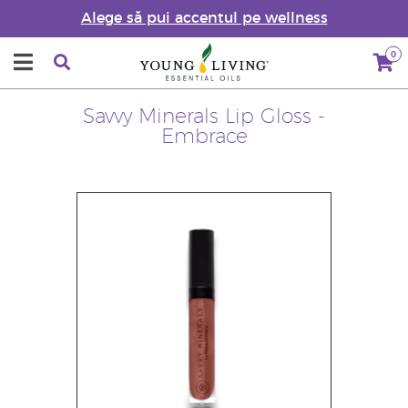
Alege să pui accentul pe wellness
0
Savvy Minerals Lip Gloss -
Embrace