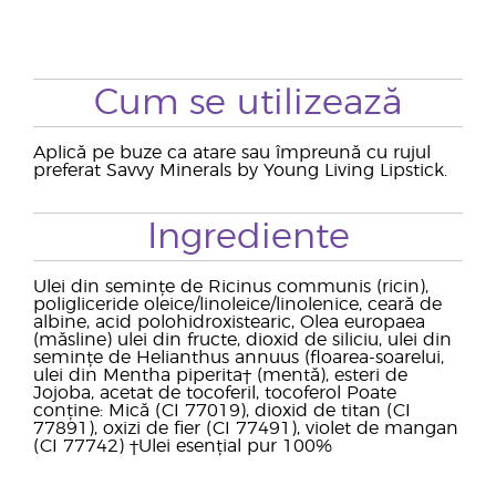
Cum se utilizează
Aplică pe buze ca atare sau împreună cu rujul
preferat Savvy Minerals by Young Living Lipstick.
Ingrediente
Ulei din semințe de Ricinus communis (ricin),
poligliceride oleice/linoleice/linolenice, ceară de
albine, acid polohidroxistearic, Olea europaea
(măsline) ulei din fructe, dioxid de siliciu, ulei din
semințe de Helianthus annuus (floarea-soarelui,
ulei din Mentha piperita† (mentă), esteri de
Jojoba, acetat de tocoferil, tocoferol Poate
conține: Mică (CI 77019), dioxid de titan (CI
77891), oxizi de fier (CI 77491), violet de mangan
(CI 77742) †Ulei esențial pur 100%