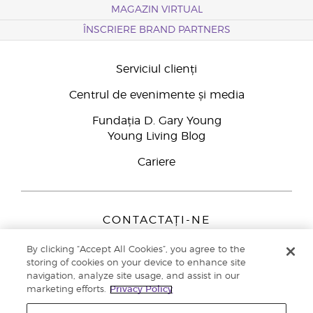
MAGAZIN VIRTUAL
ÎNSCRIERE BRAND PARTNERS
Serviciul clienți
Centrul de evenimente și media
Fundația D. Gary Young
Young Living Blog
Cariere
CONTACTAȚI-NE
Young Living Europe B.V.
By clicking “Accept All Cookies”, you agree to the
Peizerweg 97
storing of cookies on your device to enhance site
9727 AJ Groningen
navigation, analyze site usage, and assist in our
Netherlands
marketing efforts.
Privacy Policy
Înscriere Brand Partners
0800 890113