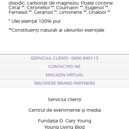
disodic, carbonat de magneziu. Poate conține:
Citral **, Citronellol **, Coumarin **, Eugenol **,
Farnesol **, Geraniol **, Limonene **, Linalool **
* Ulei esențal 100% pur
**Constituenți naturali ai uleiurilor esențiale
SERVICIUL CLIENȚI : 0800 890113
CONTACTAȚI-NE
MAGAZIN VIRTUAL
ÎNSCRIERE BRAND PARTNERS
Serviciul clienți
Centrul de evenimente și media
Fundația D. Gary Young
Young Living Blog