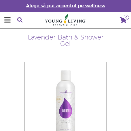
Alege să pui accentul pe wellness
0
Lavender Bath & Shower
Gel