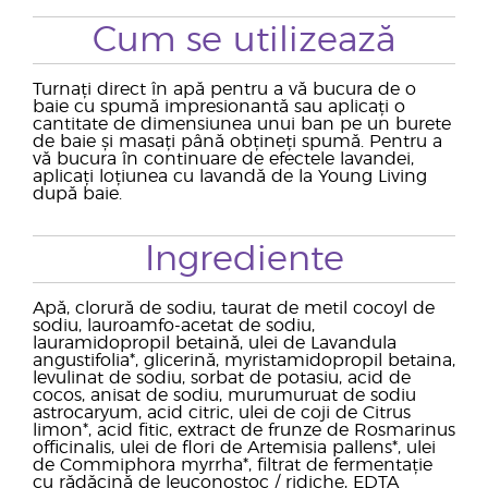
Cum se utilizează
Turnați direct în apă pentru a vă bucura de o
baie cu spumă impresionantă sau aplicați o
cantitate de dimensiunea unui ban pe un burete
de baie și masați până obțineți spumă. Pentru a
vă bucura în continuare de efectele lavandei,
aplicați loțiunea cu lavandă de la Young Living
după baie.
Ingrediente
Apă, clorură de sodiu, taurat de metil cocoyl de
sodiu, lauroamfo-acetat de sodiu,
lauramidopropil betaină, ulei de Lavandula
angustifolia*, glicerină, myristamidopropil betaina,
levulinat de sodiu, sorbat de potasiu, acid de
cocos, anisat de sodiu, murumuruat de sodiu
astrocaryum, acid citric, ulei de coji de Citrus
limon*, acid fitic, extract de frunze de Rosmarinus
officinalis, ulei de flori de Artemisia pallens*, ulei
de Commiphora myrrha*, filtrat de fermentație
cu rădăcină de leuconostoc / ridiche, EDTA