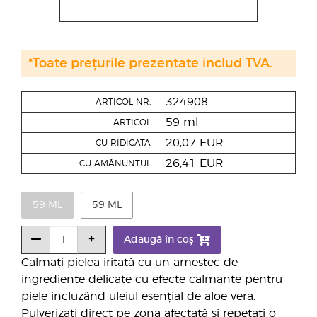
*Toate prețurile prezentate includ TVA.
324908
ARTICOL NR.
59 ml
ARTICOL
20,07 EUR
CU RIDICATA
26,41 EUR
CU AMĂNUNTUL
59 ML
59 ML
Adaugă în coș
Calmați pielea iritată cu un amestec de
ingrediente delicate cu efecte calmante pentru
piele incluzând uleiul esențial de aloe vera.
Pulverizați direct pe zona afectată și repetați o