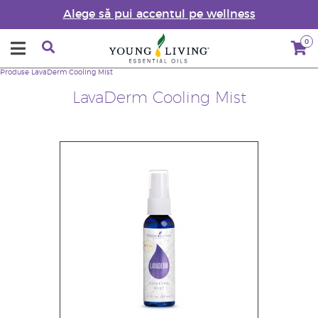
Alege să pui accentul pe wellness
0
Produse
LavaDerm Cooling Mist
LavaDerm Cooling Mist