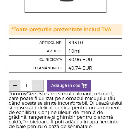
*Toate prețurile prezentate includ TVA.
39310
ARTICOL NR.
10ml
ARTICOL
30,96 EUR
CU RIDICATA
40,74 EUR
CU AMĂNUNTUL
Adaugă în coș
TummyGize este amestecul calmant, relaxant,
care poate fi utilizat pe stomacul micuțului tău
când acesta se simte inconfortabil. Diluează uleiul
și masează-i delicat burtica pentru un sentiment
de echilibru. Conține uleiuri de mentă de
grădină, tangerine și ghimbir pentru o aromă
caldă, îmbietoare. Îl poți adăuga în apa fierbinte
de baie pentru o oază de seninătate.