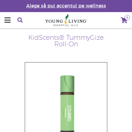
Alege să pui accentul pe wellness
0
KidScents® TummyGize
Roll-On