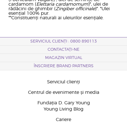
cardamom (
Elettaria cardamomum
)*, ulei de
rădăcini de ghimbir (
Zingiber officinale
)*.
*Ulei
esențial 100% pur.
**Constituenți naturali ai uleiurilor esențiale.
SERVICIUL CLIENȚI : 0800 890113
CONTACTAȚI-NE
MAGAZIN VIRTUAL
ÎNSCRIERE BRAND PARTNERS
Serviciul clienți
Centrul de evenimente și media
Fundația D. Gary Young
Young Living Blog
Cariere