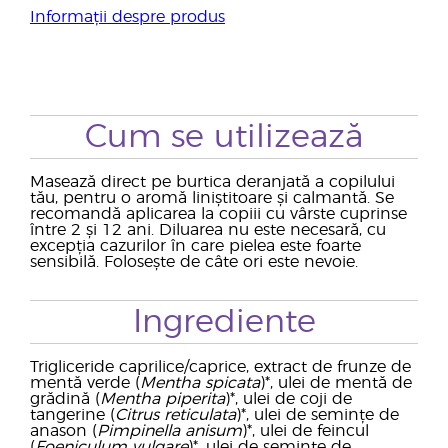
Informații despre produs
Cum se utilizează
Masează direct pe burtica deranjată a copilului
tău, pentru o aromă liniștitoare și calmantă. Se
recomandă aplicarea la copiii cu vârste cuprinse
între 2 și 12 ani. Diluarea nu este necesară, cu
excepția cazurilor în care pielea este foarte
sensibilă. Folosește de câte ori este nevoie.
Ingrediente
Trigliceride caprilice/caprice, extract de frunze de
mentă verde (
Mentha spicata
)*, ulei de mentă de
grădină (
Mentha piperita
)*, ulei de coji de
tangerine (
Citrus reticulata
)*, ulei de semințe de
anason (
Pimpinella anisum
)*, ulei de feincul
(
Foeniculum vulgare
)*, ulei de semințe de