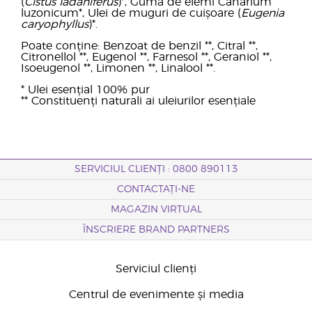
(
Cistus ladaniferus
)*, Gumă de elemi Canarium
luzonicum*, Ulei de muguri de cuișoare (
Eugenia
caryophyllus
)*.
Poate conține: Benzoat de benzil **, Citral **,
Citronellol **, Eugenol **, Farnesol **, Geraniol **,
Isoeugenol **, Limonen **, Linalool **.
* Ulei esențial 100% pur
** Constituenți naturali ai uleiurilor esențiale
SERVICIUL CLIENȚI : 0800 890113
CONTACTAȚI-NE
MAGAZIN VIRTUAL
ÎNSCRIERE BRAND PARTNERS
Serviciul clienți
Centrul de evenimente și media