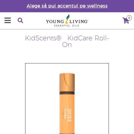
Alege să pui accentul pe wellness
0
KidScents® KidCare Roll-
On