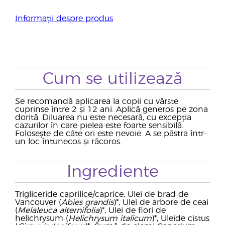
Informații despre produs
Cum se utilizează
Se recomandă aplicarea la copii cu vârste
cuprinse între 2 și 12 ani. Aplică generos pe zona
dorită. Diluarea nu este necesară, cu excepția
cazurilor în care pielea este foarte sensibilă.
Folosește de câte ori este nevoie. A se păstra într-
un loc întunecos și răcoros.
Ingrediente
Trigliceride caprilice/caprice, Ulei de brad de
Vancouver (
Abies grandis
)*, Ulei de arbore de ceai
(
Melaleuca alternifolia
)*, Ulei de flori de
helichrysum (
Helichrysum italicum
)*, Uleide cistus