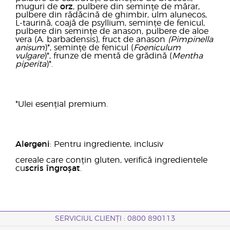
muguri de
orz
, pulbere din semințe de mărar,
pulbere din rădăcină de ghimbir, ulm alunecos,
L-taurină, coajă de psyllium, semințe de fenicul,
pulbere din semințe de anason, pulbere de aloe
vera (A. barbadensis), fruct de anason
(Pimpinella
anisum
)*, semințe de fenicul (
Foeniculum
vulgare
)*, frunze de mentă de grădină (
Mentha
piperita
)*.
*Ulei esențial premium.
Alergeni
: Pentru ingrediente, inclusiv
cereale care conțin gluten, verifică ingredientele
cu
scris îngroșat
.
SERVICIUL CLIENȚI : 0800 890113