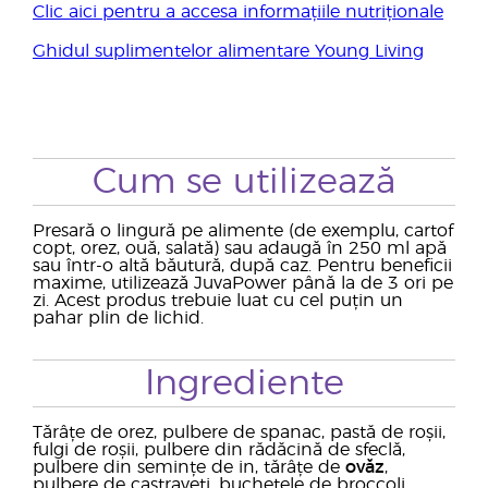
Clic aici pentru a accesa informațiile nutriționale
Ghidul suplimentelor alimentare Young Living
Cum se utilizează
Presară o lingură pe alimente (de exemplu, cartof
copt, orez, ouă, salată) sau adaugă în 250 ml apă
sau într-o altă băutură, după caz. Pentru beneficii
maxime, utilizează JuvaPower până la de 3 ori pe
zi. Acest produs trebuie luat cu cel puțin un
pahar plin de lichid.
Ingrediente
Tărâțe de orez, pulbere de spanac, pastă de roșii,
fulgi de roșii, pulbere din rădăcină de sfeclă,
pulbere din semințe de in, tărâțe de
ovăz
,
pulbere de castraveți, buchețele de broccoli,