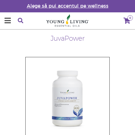
Alege să pui accentul pe wellness
0
JuvaPower