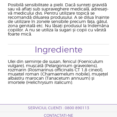
Posibilă sensibilitate a pielii. Dacă sunteți gravidă
sau vă aflați sub supraveghere medicală, adresați-
vă medicului dvs. Pentru utilizare topică se
recomandă diluarea produsului. A se dilua înainte
de utilizare în zonele sensibile precum fața, gâtul,
zona genitală etc. Nu lăsați produsul la îndemâna
copiilor. A nu se utiliza la sugari și copii cu vârstă
foarte mică.
Ingrediente
Ulei din semințe de susan, fenicul (Foeniculum
vulgare), mușcată (Pelargonium graveolens),
rozmarin (Rosmarinus officinalis CT 1,8 cineol),
mușețel roman (Chamaemelum nobile), mușețel
albastru marocan (Tanacetum annuum) și
imortele (Helichrysum italicum).
SERVICIUL CLIENȚI : 0800 890113
CONTACTAȚI-NE