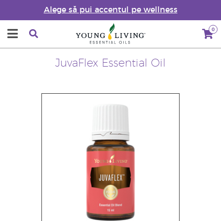
Alege să pui accentul pe wellness
0
JuvaFlex Essential Oil