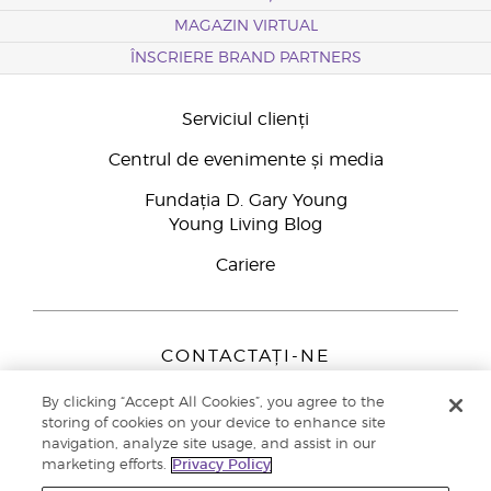
MAGAZIN VIRTUAL
ÎNSCRIERE BRAND PARTNERS
Serviciul clienți
Centrul de evenimente și media
Fundația D. Gary Young
Young Living Blog
Cariere
CONTACTAȚI-NE
Young Living Europe B.V.
By clicking “Accept All Cookies”, you agree to the
Peizerweg 97
storing of cookies on your device to enhance site
9727 AJ Groningen
navigation, analyze site usage, and assist in our
Netherlands
marketing efforts.
Privacy Policy
Înscriere Brand Partners
0800 890113