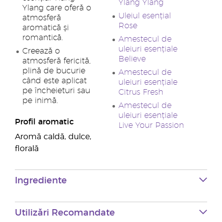
Ylang Ylang
Ylang care oferă o
Uleiul esențial
atmosferă
Rose
aromatică și
romantică.
Amestecul de
uleiuri esențiale
Creează o
Believe
atmosferă fericită,
plină de bucurie
Amestecul de
când este aplicat
uleiuri esențiale
pe încheieturi sau
Citrus Fresh
pe inimă.
Amestecul de
uleiuri esențiale
Profil aromatic
Live Your Passion
Aromă caldă, dulce,
florală
Ingrediente
Utilizări Recomandate