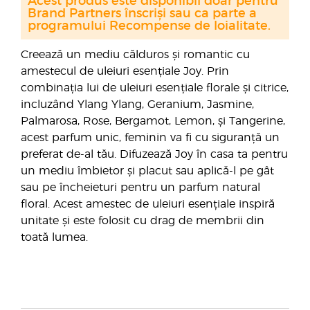
Acest produs este disponibil doar pentru
Brand Partners înscriși sau ca parte a
programului Recompense de loialitate.
Creează un mediu călduros și romantic cu
amestecul de uleiuri esențiale Joy. Prin
combinația lui de uleiuri esențiale florale și citrice,
incluzând Ylang Ylang, Geranium, Jasmine,
Palmarosa, Rose, Bergamot, Lemon, și Tangerine,
acest parfum unic, feminin va fi cu siguranță un
preferat de-al tău. Difuzează Joy în casa ta pentru
un mediu îmbietor și placut sau aplică-l pe gât
sau pe încheieturi pentru un parfum natural
floral. Acest amestec de uleiuri esențiale inspiră
unitate și este folosit cu drag de membrii din
toată lumea.