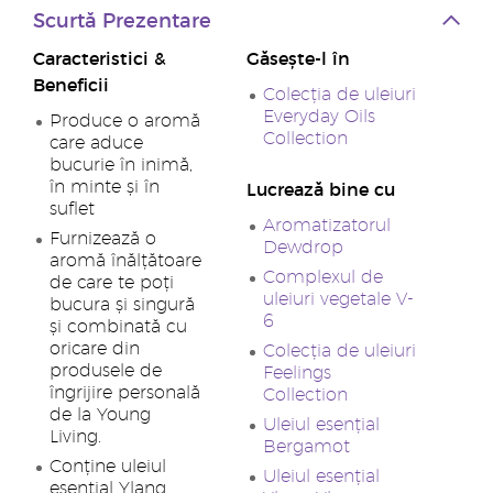
Scurtă Prezentare
Caracteristici &
Găsește-l în
Beneficii
Colecția de uleiuri
Everyday Oils
Produce o aromă
Collection
care aduce
bucurie în inimă,
în minte și în
Lucrează bine cu
suflet
Aromatizatorul
Furnizează o
Dewdrop
aromă înălțătoare
Complexul de
de care te poți
uleiuri vegetale V-
bucura și singură
6
și combinată cu
oricare din
Colecția de uleiuri
produsele de
Feelings
îngrijire personală
Collection
de la Young
Uleiul esențial
Living.
Bergamot
Conține uleiul
Uleiul esențial
esențial Ylang