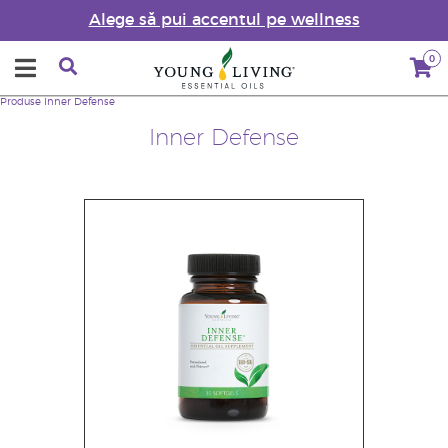
Alege să pui accentul pe wellness
0
Produse
Inner Defense
Inner Defense