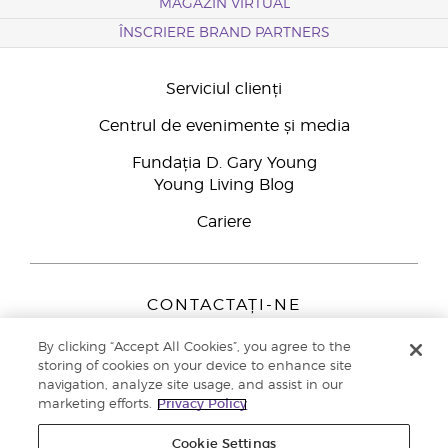
MAGAZIN VIRTUAL
ÎNSCRIERE BRAND PARTNERS
Serviciul clienți
Centrul de evenimente și media
Fundația D. Gary Young
Young Living Blog
Cariere
CONTACTAȚI-NE
Young Living Europe B.V.
By clicking “Accept All Cookies”, you agree to the
Peizerweg 97
storing of cookies on your device to enhance site
9727 AJ Groningen
navigation, analyze site usage, and assist in our
Netherlands
marketing efforts.
Privacy Policy
Înscriere Brand Partners
0800 890113
Cookie Settings