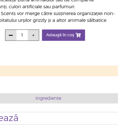
licatețe burta animalului tău de companie.
i, culori artificiale sau parfumuri.
 Scents vor merge către susținerea organizației non-
tatului urșilor grizzly și a altor animale sălbatice.
Adaugă în coș
Ingrediente
ează