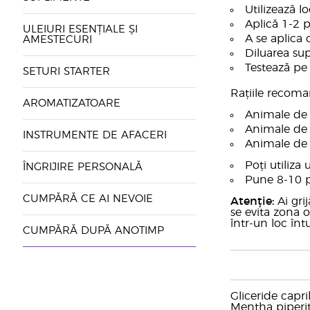
Utilizează l
Aplică 1-2 
ULEIURI ESENȚIALE ȘI
A se aplica 
AMESTECURI
Diluarea su
Testează pe 
SETURI STARTER
Rațiile recoma
AROMATIZATOARE
Animale de t
Animale de 
INSTRUMENTE DE AFACERI
Animale de t
Poți utiliza
ÎNGRIJIRE PERSONALĂ
Pune 8-10 pi
CUMPĂRĂ CE AI NEVOIE
Atenție:
Ai gri
se evita zona 
într-un loc înt
CUMPĂRĂ DUPĂ ANOTIMP
Gliceride capri
Mentha piperit