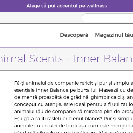
Alege să pui accentul pe wellness
Descoperă
Magazinul tă
Siguranța Utilizării Uleiurilor Esențiale
Ghid pentru aromatizatoarele de uleiuri esențiale
Ultima șansă: 50% reducere la produse de îngrijire a pielii
Află mai multe despre
Ghidul sup
Cum se folosesc uleiur
imal Scents - Inner Bala
Fă-ți animalul de companie fericit și pur și simplu 
esențiale Inner Balance pe burta lui. Masează cu del
de mentă proaspătă de grădină, ghimbir cald și an
conceput cu atenție, este ideal pentru a fi utilizat 
animalul tău de companie să miroase plin de pros
Ești gata să îți răsfeți prietenul blănos? Pur și sim
animale cu un ulei de bază așa cum este menționat