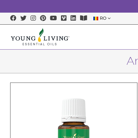
RO
An