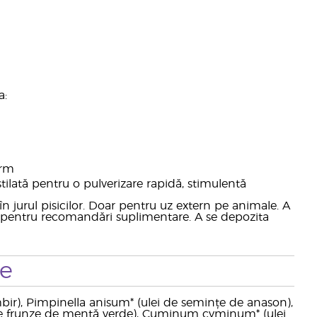
a:
orm
tilată pentru o pulverizare rapidă, stimulentă
ce în jurul pisicilor. Doar pentru uz extern pe animale. A
l pentru recomandări suplimentare. A se depozita
te
himbir), Pimpinella anisum* (ulei de semințe de anason),
 de frunze de mentă verde), Cuminum cyminum* (ulei