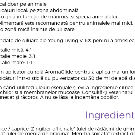
ocal doar pe animale
picături local, pe zona abdominală
cu grijă în funcție de mărimea și specia animalului.
plimentară este recomandată pentru animalele mai mici.
o zonă mică înainte de utilizare
ndate de diluare ale Young Living V-6® pentru a amestec
alie mică: 4:1
talie medie: 3:1
alie mare: 1:1
 un aplicator cu rolă AromaGlide pentru a aplica mai unif
cături într-o sticlă cu pulverizator cu 30 de ml de apă dis
jă când utilizezi uleiuri esențiale și evită ingrediente citri
ochilor și a membranelor mucoase. Consultă-ți veterinaru
unecat și răcoros. A nu se lăsa la îndemâna copiilor.
Ingredien
lice / caprice, Zingiber officinale* (ulei de rădăcini de g
a* (ulei de mentă de grădină), Mentha spicata* (extract