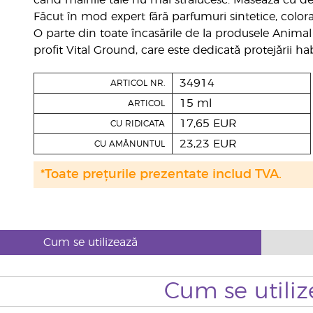
când mâinile tale nu mai strălucesc. Masează cu de
Făcut în mod expert fără parfumuri sintetice, coloranț
O parte din toate încasările de la produsele Animal
profit Vital Ground, care este dedicată protejării habi
34914
ARTICOL NR.
15 ml
ARTICOL
17,65 EUR
CU RIDICATA
23,23 EUR
CU AMĂNUNTUL
*Toate prețurile prezentate includ TVA.
Cum se utilizează
Cum se utiliz