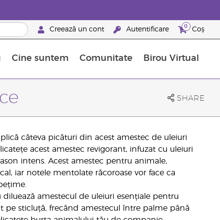
0
Creează un cont
Autentificare
Coș
u
Cine suntem
Comunitate
Birou Virtual
 nutrienți
limentelor alimentare Young Living
ile esențiale
Avansări la niveluri ierarhice superioare
Evenimente de recunoaștere
Avantajele unui Brand Partner Young Living
nce
SHARE
aplică câteva picături din acest amestec de uleiuri
icatețe acest amestec revigorant, infuzat cu uleiuri
ason intens. Acest amestec pentru animale,
local, iar notele mentolate răcoroase vor face ca
pețime.
plu diluează amestecul de uleiuri esențiale pentru
 pe sticluță, frecând amestecul între palme până