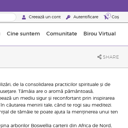
0
Creează un cont
Autentificare
Coș
u
Cine suntem
Comunitate
Birou Virtual
 nutrienți
limentelor alimentare Young Living
ile esențiale
Avansări la niveluri ierarhice superioare
Evenimente de recunoaștere
Avantajele unui Brand Partner Young Living
SHARE
zări, de la consolidarea practicilor spirituale și de
rumusețare. Tămâia are o aromă pământoasă,
reează un mediu sigur și reconfortant prin inspirarea
 în căutarea menirii tale, când te rogi sau meditezi.
sențial de tămâie te poate ajuta la menținerea unui ten
ina arborilor Boswellia carterii din Africa de Nord,