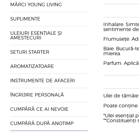
MĂRCI YOUNG LIVING
SUPLIMENTE
Inhalare: Simte
sentimente de r
ULEIURI ESENȚIALE ȘI
AMESTECURI
Frumusețe: Ada
Baie: Bucură-te
SETURI STARTER
mierea.
Parfum: Aplică 
AROMATIZATOARE
INSTRUMENTE DE AFACERI
ÎNGRIJIRE PERSONALĂ
Ulei de tămâie (
Poate conține: 
CUMPĂRĂ CE AI NEVOIE
*Ulei esențial
**Constituenți n
CUMPĂRĂ DUPĂ ANOTIMP