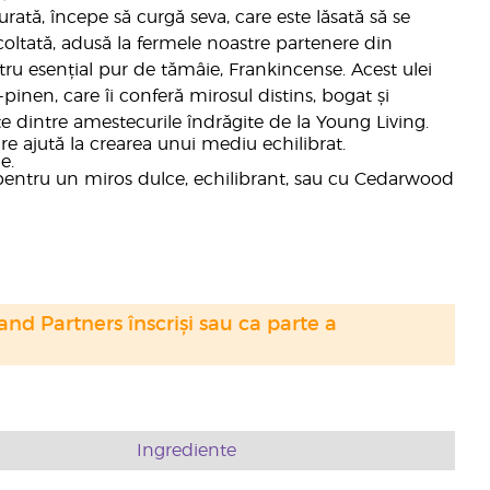
rată, începe să curgă seva, care este lăsată să se
ecoltată, adusă la fermele noastre partenere din
nostru esențial pur de tămâie, Frankincense. Acest ulei
pinen, care îi conferă mirosul distins, bogat și
e dintre amestecurile îndrăgite de la Young Living.
re ajută la crearea unui mediu echilibrat.
e.
 pentru un miros dulce, echilibrant, sau cu Cedarwood
nd Partners înscriși sau ca parte a
Ingrediente