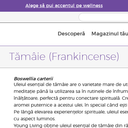
Alege să pui accentul pe wellness
Descoperă
Magazinul tă
Siguranța Utilizării Uleiurilor Esențiale
Ghid pentru aromatizatoarele de uleiuri esențiale
Ultima șansă: 50% reducere la produse de îngrijire a pielii
Află mai multe despre
Ghidul sup
Cum se folosesc uleiur
Tămâie (Frankincense)
Boswellia carterii
Uleiul esențial de tămâie are o varietate mare de utili
meditație până la utilizarea sa în rutinele de înf
înălțătoare, perfectă pentru conectare spirituală. C
aromei puternice a acestui ulei, în special când ești
Pe lângă elevarea experiențelor spirituale, uleiul e
cu aspect luminos.
Young Living obține uleiul esențial de tămâie din răș