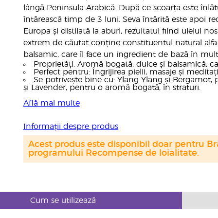
lângă Peninsula Arabică. După ce scoarța este înlătu
întărească timp de 3 luni. Seva întărită este apoi r
Europa și distilată la aburi, rezultatul fiind uleiul 
extrem de căutat conține constituentul natural alfa-
balsamic, care îl face un ingredient de bază în mult
Proprietăți: Aromă bogată, dulce și balsamică, ca
Perfect pentru: Îngrijirea pielii, masaje și meditați
Se potrivește bine cu: Ylang Ylang și Bergamot,
și Lavender, pentru o aromă bogată, în straturi.
Află mai multe
Informații despre produs
Acest produs este disponibil doar pentru Bra
programului Recompense de loialitate.
Cum se utilizează