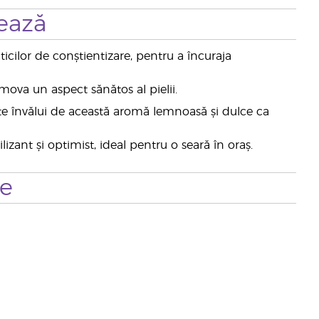
ează
icilor de conștientizare, pentru a încuraja
mova un aspect sănătos al pielii.
a te învălui de această aromă lemnoasă și dulce ca
zant și optimist, ideal pentru o seară în oraș.
te