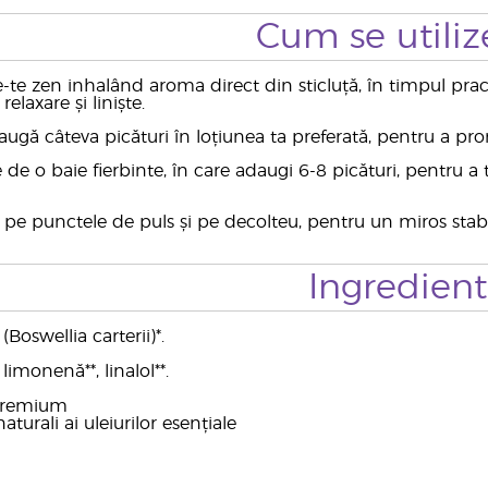
Cum se utiliz
-te zen inhalând aroma direct din sticluță, în timpul pract
elaxare și liniște.
ugă câteva picături în loțiunea ta preferată, pentru a pro
 de o baie fierbinte, în care adaugi 6-8 picături, pentru 
pe punctele de puls și pe decolteu, pentru un miros stabili
Ingredien
Boswellia carterii)*.
limonenă**, linalol**.
 premium
aturali ai uleiurilor esențiale