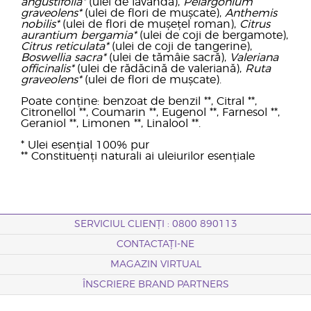
angustifolia*
(ulei de lavandă),
Pelargonium
graveolens*
(ulei de flori de mușcate),
Anthemis
nobilis*
(ulei de flori de mușețel roman),
Citrus
aurantium bergamia*
(ulei de coji de bergamote),
Citrus reticulata*
(ulei de coji de tangerine),
Boswellia sacra*
(ulei de tămâie sacră),
Valeriana
officinalis*
(ulei de rădăcină de valeriană),
Ruta
graveolens*
(ulei de flori de mușcate).
Poate conține: benzoat de benzil **, Citral **,
Citronellol **, Coumarin **, Eugenol **, Farnesol **,
Geraniol **, Limonen **, Linalool **.
* Ulei esențial 100% pur
** Constituenți naturali ai uleiurilor esențiale
SERVICIUL CLIENȚI : 0800 890113
CONTACTAȚI-NE
MAGAZIN VIRTUAL
ÎNSCRIERE BRAND PARTNERS