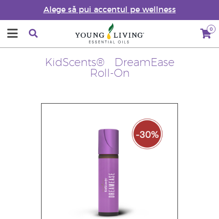
Alege să pui accentul pe wellness
0
KidScents® DreamEase
Roll-On