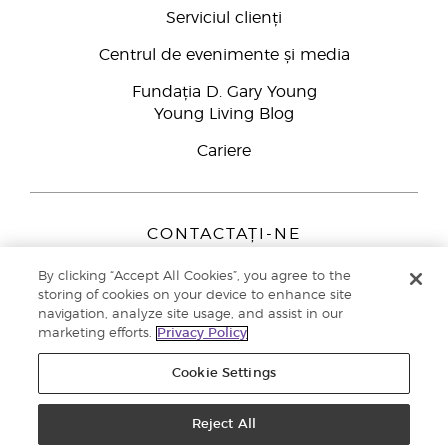
Serviciul clienți
Centrul de evenimente și media
Fundația D. Gary Young
Young Living Blog
Cariere
CONTACTAȚI-NE
Young Living Europe B.V.
By clicking “Accept All Cookies”, you agree to the
Peizerweg 97
storing of cookies on your device to enhance site
9727 AJ Groningen
navigation, analyze site usage, and assist in our
Netherlands
marketing efforts.
Privacy Policy
Înscriere Brand Partners
0800 890113
Cookie Settings
Drepturi de autor © 2021 Young Living Essential Oils. Toate drepturile
rezervate. |
Politica de confidențialitate
Reject All