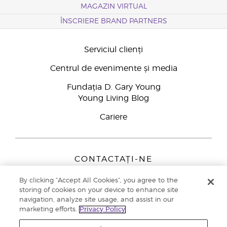
MAGAZIN VIRTUAL
ÎNSCRIERE BRAND PARTNERS
Serviciul clienți
Centrul de evenimente și media
Fundația D. Gary Young
Young Living Blog
Cariere
CONTACTAȚI-NE
Young Living Europe B.V.
By clicking “Accept All Cookies”, you agree to the
Peizerweg 97
storing of cookies on your device to enhance site
9727 AJ Groningen
navigation, analyze site usage, and assist in our
Netherlands
marketing efforts.
Privacy Policy
Înscriere Brand Partners
0800 890113