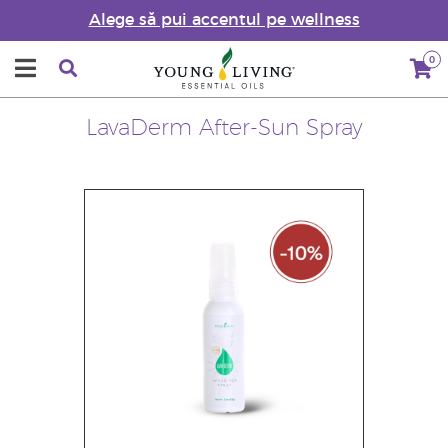
Alege să pui accentul pe wellness
0
LavaDerm After-Sun Spray