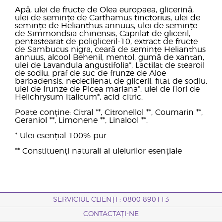
Apă, ulei de fructe de Olea europaea, glicerină,
ulei de semințe de Carthamus tinctorius, ulei de
semințe de Helianthus annuus, ulei de semințe
de Simmondsia chinensis, Caprilat de gliceril,
pentastearat de poligliceril-10, extract de fructe
de Sambucus nigra, ceară de semințe Helianthus
annuus, alcool Behenil, mentol, gumă de xantan,
ulei de Lavandula angustifolia*, Lactilat de stearoil
de sodiu, praf de suc de frunze de Aloe
barbadensis, nedecilenat de gliceril, fitat de sodiu,
ulei de frunze de Picea mariana*, ulei de flori de
Helichrysum italicum*, acid citric.
Poate conține: Citral **, Citronellol **, Coumarin **,
Geraniol **, Limonene **, Linalool **.
* Ulei esențial 100% pur.
** Constituenți naturali ai uleiurilor esențiale
SERVICIUL CLIENȚI : 0800 890113
CONTACTAȚI-NE