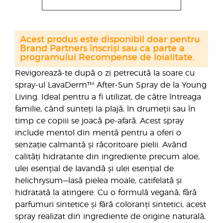
Acest produs este disponibil doar pentru
Brand Partners înscriși sau ca parte a
programului Recompense de loialitate.
Revigorează-te după o zi petrecută la soare cu
spray-ul LavaDerm™ After-Sun Spray de la Young
Living. Ideal pentru a fi utilizat, de către întreaga
familie, când sunteți la plajă, în drumeții sau în
timp ce copiii se joacă pe-afară. Acest spray
include mentol din mentă pentru a oferi o
senzație calmantă și răcoritoare pielii. Având
calități hidratante din ingrediente precum aloe,
ulei esențial de lavandă și ulei esențial de
helichrysum—lasă pielea moale, catifelată și
hidratată la atingere. Cu o formulă vegană, fără
parfumuri sintetice și fără coloranți sintetici, acest
spray realizat din ingrediente de origine naturală,