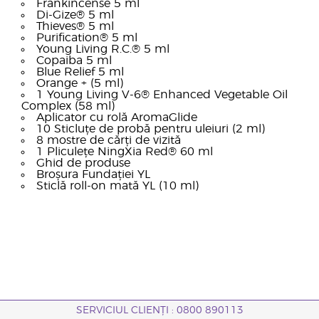
Frankincense 5 ml
Di-Gize® 5 ml
Thieves® 5 ml
Purification® 5 ml
Young Living R.C.® 5 ml
Copaiba 5 ml
Blue Relief 5 ml
Orange + (5 ml)
1 Young Living V-6® Enhanced Vegetable Oil
Complex (58 ml)
Aplicator cu rolă AromaGlide
10 Sticluțe de probă pentru uleiuri (2 ml)
8 mostre de cărți de vizită
1 Pliculețe NingXia Red® 60 ml
Ghid de produse
Broșura Fundației YL
Sticlă roll-on mată YL (10 ml)
SERVICIUL CLIENȚI : 0800 890113