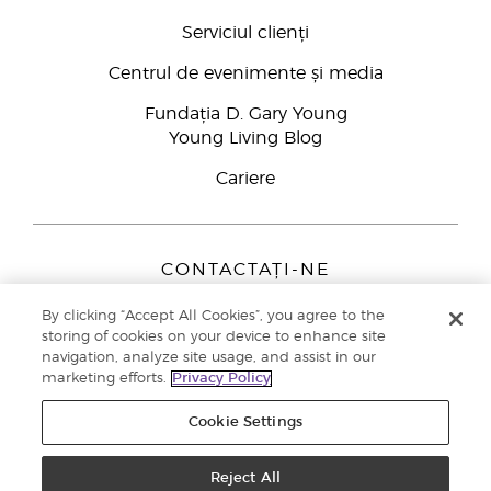
Serviciul clienți
Centrul de evenimente și media
Fundația D. Gary Young
Young Living Blog
Cariere
CONTACTAȚI-NE
Young Living Europe B.V.
By clicking “Accept All Cookies”, you agree to the
Peizerweg 97
storing of cookies on your device to enhance site
9727 AJ Groningen
navigation, analyze site usage, and assist in our
Netherlands
marketing efforts.
Privacy Policy
Înscriere Brand Partners
0800 890113
Cookie Settings
Drepturi de autor © 2021 Young Living Essential Oils. Toate drepturile
rezervate. |
Politica de confidențialitate
Reject All