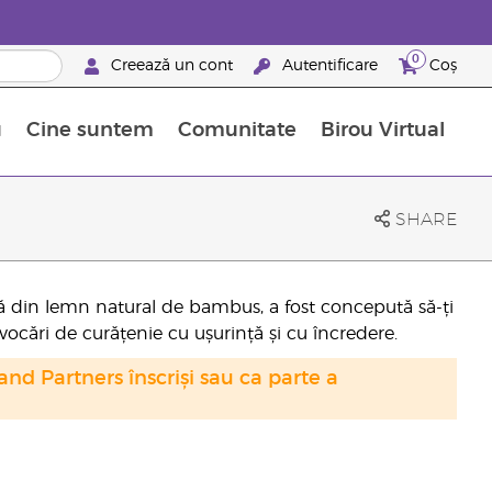
0
Creează un cont
Autentificare
Coș
u
Cine suntem
Comunitate
Birou Virtual
 nutrienți
limentelor alimentare Young Living
ile esențiale
Avansări la niveluri ierarhice superioare
Evenimente de recunoaștere
Avantajele unui Brand Partner Young Living
SHARE
ă din lemn natural de bambus, a fost concepută să-ți
ovocări de curățenie cu ușurință și cu încredere.
nd Partners înscriși sau ca parte a