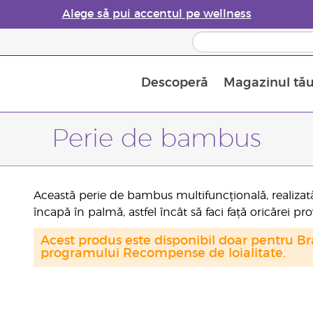
Alege să pui accentul pe wellness
Descoperă
Magazinul tă
Siguranța Utilizării Uleiurilor Esențiale
Ghid pentru aromatizatoarele de uleiuri esențiale
Ultima șansă: 50% reducere la produse de îngrijire a pielii
Află mai multe despre
Ghidul sup
Cum se folosesc uleiur
Perie de bambus
Această perie de bambus multifuncțională, realizat
încapă în palmă, astfel încât să faci față oricărei pr
Acest produs este disponibil doar pentru Bra
programului Recompense de loialitate.