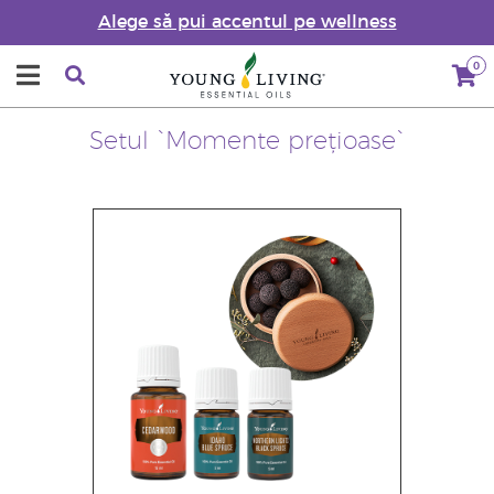
Alege să pui accentul pe wellness
0
Setul `Momente prețioase`