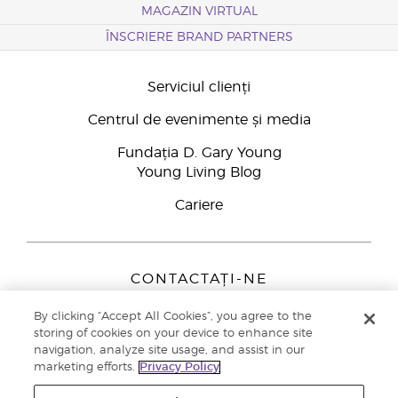
MAGAZIN VIRTUAL
ÎNSCRIERE BRAND PARTNERS
Serviciul clienți
Centrul de evenimente și media
Fundația D. Gary Young
Young Living Blog
Cariere
CONTACTAȚI-NE
Young Living Europe B.V.
By clicking “Accept All Cookies”, you agree to the
Peizerweg 97
storing of cookies on your device to enhance site
9727 AJ Groningen
navigation, analyze site usage, and assist in our
Netherlands
marketing efforts.
Privacy Policy
Înscriere Brand Partners
0800 890113