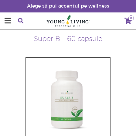
Alege să pui accentul pe wellness
0
Super B – 60 capsule