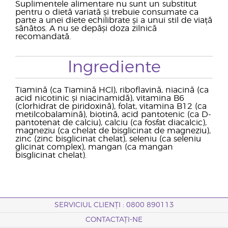
Suplimentele alimentare nu sunt un substitut
pentru o dietă variată și trebuie consumate ca
parte a unei diete echilibrate și a unui stil de viață
sănătos. A nu se depăși doza zilnică
recomandată.
Ingrediente
Tiamină (ca Tiamină HCl), riboflavină, niacină (ca
acid nicotinic și niacinamidă), vitamina B6
(clorhidrat de piridoxină), folat, vitamina B12 (ca
metilcobalamină), biotină, acid pantotenic (ca D-
pantotenat de calciu), calciu (ca fosfat diacalcic),
magneziu (ca chelat de bisglicinat de magneziu),
zinc (zinc bisglicinat chelat), seleniu (ca seleniu
glicinat complex), mangan (ca mangan
bisglicinat chelat).
SERVICIUL CLIENȚI : 0800 890113
CONTACTAȚI-NE