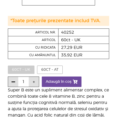
*Toate prețurile prezentate includ TVA.
40252
ARTICOL NR.
60ct - UK
ARTICOL
27,29 EUR
CU RIDICATA
35,92 EUR
CU AMĂNUNTUL
60CT - UK
60CT - AT
Adaugă în coș
Super B este un supliment alimentar complex, ce
combină toate cele 8 vitamine B, zinc pentru a
susține funcția cognitivă normală, seleniu pentru
a ajuta la protejarea celulelor de stresul oxidativ și
mangan. Cu acid folic natural din coji de lămâi,